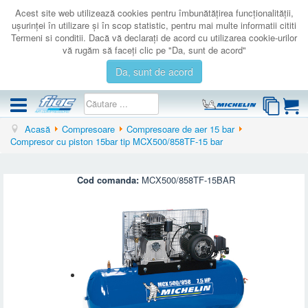
Acest site web utilizează cookies pentru îmbunătăţirea funcţionalităţii,
uşurinţei în utilizare şi în scop statistic, pentru mai multe informatii cititi
Termeni si conditii. Dacă vă declaraţi de acord cu utilizarea cookie-urilor
vă rugăm să faceţi clic pe "Da, sunt de acord"
Da, sunt de acord
Acasă
Compresoare
Compresoare de aer 15 bar
COMPRESOARE
Compresor cu piston 15bar tip MCX500/858TF-15 bar
ACCESORII
PRODUSE NOI
Cod comanda:
MCX500/858TF-15BAR
LICHIDARE
SERVICE
CATALOAGE
CONTACT
AUTENTIFICARE