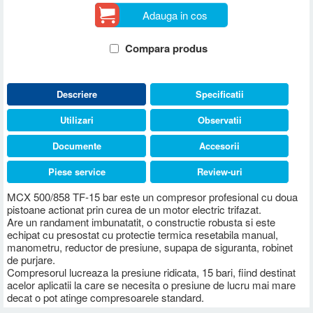
Adauga in cos
Compara produs
Descriere
Specificatii
Utilizari
Observatii
Documente
Accesorii
Piese service
Review-uri
MCX 500/858 TF-15 bar este un compresor profesional cu doua
pistoane actionat prin curea de un motor electric trifazat.
Are un randament imbunatatit, o constructie robusta si este
echipat cu presostat cu protectie termica resetabila manual,
manometru, reductor de presiune, supapa de siguranta, robinet
de purjare.
Compresorul lucreaza la presiune ridicata, 15 bari, fiind destinat
acelor aplicatii la care se necesita o presiune de lucru mai mare
decat o pot atinge compresoarele standard.