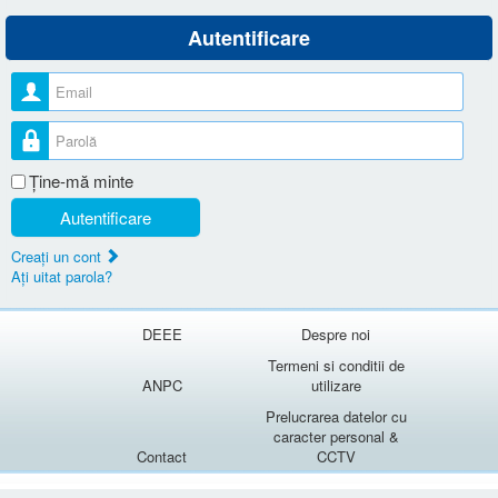
Autentificare
Nume utilizator
Parolă
Ţine-mă minte
Autentificare
Creaţi un cont
Aţi uitat parola?
DEEE
Despre noi
Termeni si conditii de
ANPC
utilizare
Prelucrarea datelor cu
caracter personal &
Contact
CCTV