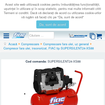
Acest site web utilizează cookies pentru îmbunătăţirea funcţionalităţii,
uşurinţei în utilizare şi în scop statistic, pentru mai multe informatii cititi
Termeni si conditii. Dacă vă declaraţi de acord cu utilizarea cookie-urilor
vă rugăm să faceţi clic pe "Da, sunt de acord"
Da, sunt de acord
Acasă
Compresoare
Compresoare fara ulei, uz general
COMPRESOARE
Compresor fara ulei, insonorizat, FIAC tip SUPERSILENT24-XS88
ACCESORII
PRODUSE NOI
Cod comanda:
SUPERSILENT24-XS88
LICHIDARE
SERVICE
CATALOAGE
CONTACT
AUTENTIFICARE