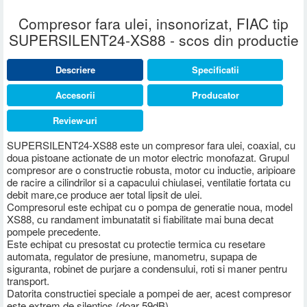
Compresor fara ulei, insonorizat, FIAC tip
SUPERSILENT24-XS88 - scos din productie
Descriere
Specificatii
Accesorii
Producator
Review-uri
SUPERSILENT24-XS88 este un compresor fara ulei, coaxial, cu
doua pistoane actionate de un motor electric monofazat. Grupul
compresor are o constructie robusta, motor cu inductie, aripioare
de racire a cilindrilor si a capacului chiulasei, ventilatie fortata cu
debit mare,ce produce aer total lipsit de ulei.
Compresorul este echipat cu o pompa de generatie noua, model
XS88, cu randament imbunatatit si fiabilitate mai buna decat
pompele precedente.
Este echipat cu presostat cu protectie termica cu resetare
automata, regulator de presiune, manometru, supapa de
siguranta, robinet de purjare a condensului, roti si maner pentru
transport.
Datorita constructiei speciale a pompei de aer, acest compresor
este extrem de silentios (doar 59dB).