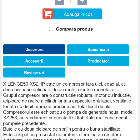
Adauga in cos
Compara produs
Descriere
Specificatii
Accesorii
Producator
Review-uri
XILENCE50-XS2HP este un compresor fara ulei, coaxial, cu
doua pistoane actionate de un motor electric monofazat.
Grupul compresor are o constructie robusta, motor cu inductie,
aripioare de racire a cilindrilor si a capacului chiulasei, ventilatie
fortata cu debit mare,ce produce aer total lipsit de ulei.
Compresorul este echipat cu o pompa de generatie noua, model
XS258, cu randament imbunatatit si fiabilitate mai buna decat
pompele precedente.
Butelie cu doua picioare de sprijin pentru o buna stabilitate.
Este echipat cu presostat cu protectie termica cu resetare
automata, regulator de presiune, manometru, supapa de