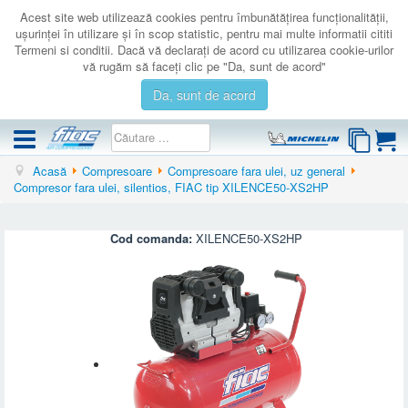
Acest site web utilizează cookies pentru îmbunătăţirea funcţionalităţii,
uşurinţei în utilizare şi în scop statistic, pentru mai multe informatii cititi
Termeni si conditii. Dacă vă declaraţi de acord cu utilizarea cookie-urilor
vă rugăm să faceţi clic pe "Da, sunt de acord"
Da, sunt de acord
Acasă
Compresoare
Compresoare fara ulei, uz general
COMPRESOARE
Compresor fara ulei, silentios, FIAC tip XILENCE50-XS2HP
ACCESORII
PRODUSE NOI
Cod comanda:
XILENCE50-XS2HP
LICHIDARE
SERVICE
CATALOAGE
CONTACT
AUTENTIFICARE