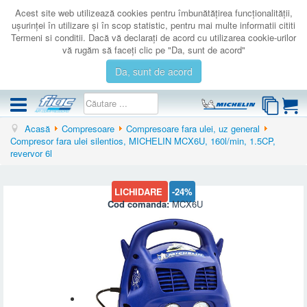
Acest site web utilizează cookies pentru îmbunătăţirea funcţionalităţii,
uşurinţei în utilizare şi în scop statistic, pentru mai multe informatii cititi
Termeni si conditii. Dacă vă declaraţi de acord cu utilizarea cookie-urilor
vă rugăm să faceţi clic pe "Da, sunt de acord"
Da, sunt de acord
Acasă
Compresoare
Compresoare fara ulei, uz general
COMPRESOARE
Compresor fara ulei silentios, MICHELIN MCX6U, 160l/min, 1.5CP,
revervor 6l
ACCESORII
PRODUSE NOI
LICHIDARE
-24%
LICHIDARE
Cod comanda:
MCX6U
SERVICE
CATALOAGE
CONTACT
AUTENTIFICARE