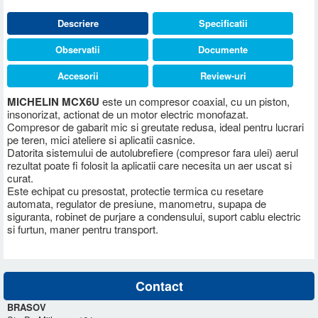
Descriere
Specificatii
Observatii
Documente
Accesorii
Review-uri
MICHELIN MCX6U
este un compresor coaxial, cu un piston,
insonorizat, actionat de un motor electric monofazat.
Compresor de gabarit mic si greutate redusa, ideal pentru lucrari
pe teren, mici ateliere si aplicatii casnice.
Datorita sistemului de autolubrefiere (compresor fara ulei) aerul
rezultat poate fi folosit la aplicatii care necesita un aer uscat si
curat.
Este echipat cu presostat, protectie termica cu resetare
automata, regulator de presiune, manometru, supapa de
siguranta, robinet de purjare a condensului, suport cablu electric
si furtun, maner pentru transport.
Contact
BRASOV