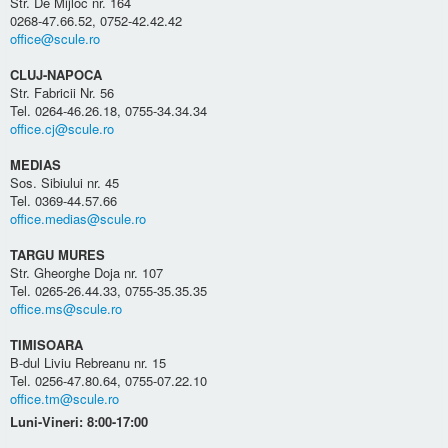
Str. De Mijloc nr. 164
0268-47.66.52, 0752-42.42.42
office@scule.ro
CLUJ-NAPOCA
Str. Fabricii Nr. 56
Tel. 0264-46.26.18, 0755-34.34.34
office.cj@scule.ro
MEDIAS
Sos. Sibiului nr. 45
Tel. 0369-44.57.66
office.medias@scule.ro
TARGU MURES
Str. Gheorghe Doja nr. 107
Tel. 0265-26.44.33, 0755-35.35.35
office.ms@scule.ro
TIMISOARA
B-dul Liviu Rebreanu nr. 15
Tel. 0256-47.80.64, 0755-07.22.10
office.tm@scule.ro
Luni-Vineri: 8:00-17:00