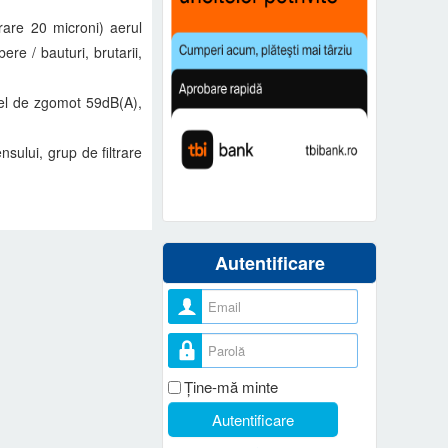
trare 20 microni) aerul
ere / bauturi, brutarii,
vel de zgomot 59dB(A),
sului, grup de filtrare
Autentificare
Nume utilizator
Parolă
Ţine-mă minte
Autentificare