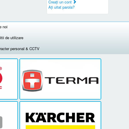
Creaţi un cont
Aţi uitat parola?
e noi
tii de utilizare
aracter personal & CCTV