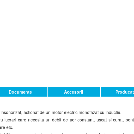
Documente
Accesorii
Producat
sonorizat, actionat de un motor electric monofazat cu inductie.
lucrari care necesita un debit de aer constant, uscat si curat, pentru
are etc.