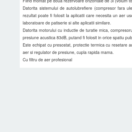
Fiind montat pe doua rezervoare orizontale de 3l (volum to
Datorita sistemului de autolubrefiere (compresor fara ulei
rezultat poate fi folosit la aplicatii care necesita un aer 
laboratoare de patiserie si alte aplicatii similare.
Datorita motorului cu inductie de turatie mica, compresor
presiune acustica 83dB, putand fi folosit in orice spatiu pub
Este echipat cu presostat, protectie termica cu resetare 
aer si regulator de presiune, cupla rapida mama.
Cu filtru de aer profesional