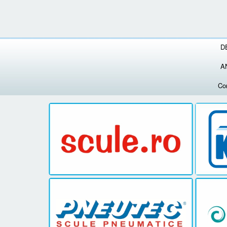
D
A
Co