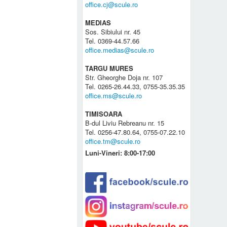
office.cj@scule.ro
MEDIAS
Sos. Sibiului nr. 45
Tel. 0369-44.57.66
office.medias@scule.ro
TARGU MURES
Str. Gheorghe Doja nr. 107
Tel. 0265-26.44.33, 0755-35.35.35
office.ms@scule.ro
TIMISOARA
B-dul Liviu Rebreanu nr. 15
Tel. 0256-47.80.64, 0755-07.22.10
office.tm@scule.ro
Luni-Vineri: 8:00-17:00