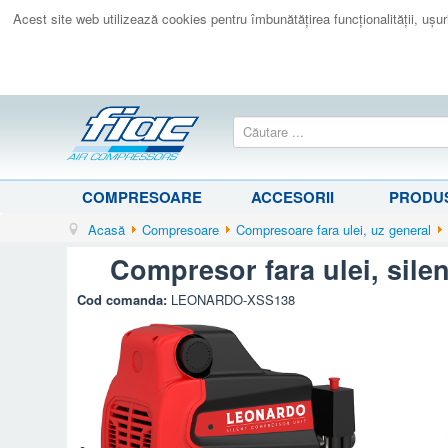
Acest site web utilizează cookies pentru îmbunătăţirea funcţionalităţii, uşurin
COMPRESOARE
ACCESORII
PRODUS
Acasă
Compresoare
Compresoare fara ulei, uz general
Compresor fara ulei, sil
Cod comanda:
LEONARDO-XSS138