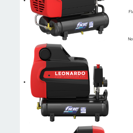
FI
No