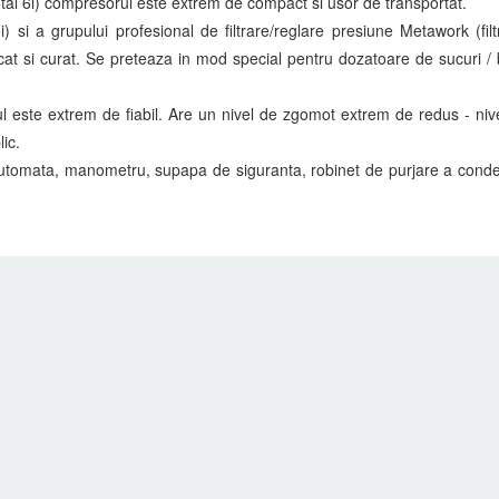
tal 6l) compresorul este extrem de compact si usor de transportat.
) si a grupului profesional de filtrare/reglare presiune Metawork (fil
uscat si curat. Se preteaza in mod special pentru dozatoare de sucuri / b
ul este extrem de fiabil. Are un nivel de zgomot extrem de redus - ni
lic.
automata, manometru, supapa de siguranta, robinet de purjare a conden