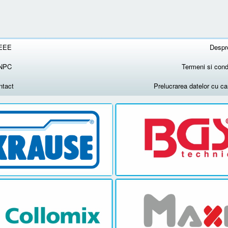
EEE
Despr
NPC
Termeni si condi
ntact
Prelucrarea datelor cu c