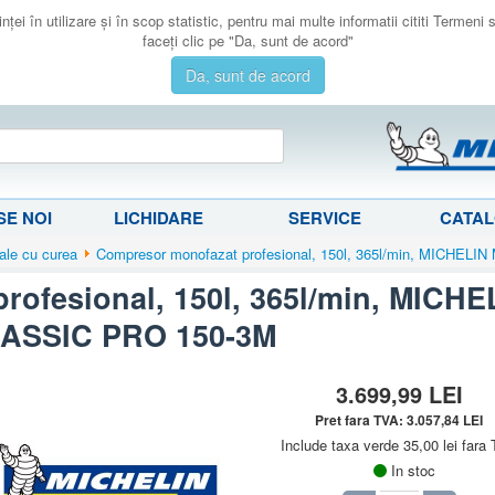
ţei în utilizare şi în scop statistic, pentru mai multe informatii cititi Termeni
faceţi clic pe "Da, sunt de acord"
Da, sunt de acord
E NOI
LICHIDARE
SERVICE
CATA
ale cu curea
Compresor monofazat profesional, 150l, 365l/min, MICHEL
rofesional, 150l, 365l/min, MICH
ASSIC PRO 150-3M
3.699,99
LEI
Pret fara TVA:
3.057,84
LEI
Include taxa verde 35,00 lei fara
In stoc