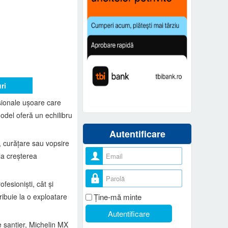
ri
fesionale ușoare care
odel oferă un echilibru
Autentificare
, curățare sau vopsire
Nume utilizator
 la creșterea
Parolă
fesioniști, cât și
ribuie la o exploatare
Ţine-mă minte
Autentificare
e șantier, Michelin MX