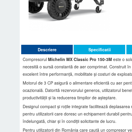
Descriere
Specificatii
Compresorul
Michelin MX Classic Pro 150-3M
este o solu
necesită o sursă constantă de aer comprimat. Construit în j
excelent între performanță, mobilitate și costuri de exploat
Motorul de 3 CP asigură o alimentare eficientă cu aer pent
ocazională. Datorită rezervorului generos, utilizatorul benef
productivității și la reducerea timpilor de așteptare.
Designul compact și roțile integrate facilitează deplasarea ra
pentru utilizatorii care doresc un echipament durabil pentru
îndelungată, chiar și în condiții solicitante de lucru.
Pentru utilizatorii din România care caută un compresor vers