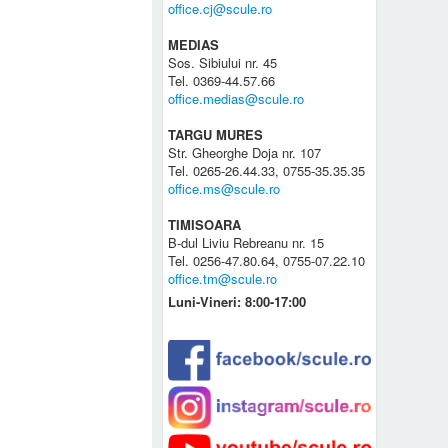
office.cj@scule.ro
MEDIAS
Sos. Sibiului nr. 45
Tel. 0369-44.57.66
office.medias@scule.ro
TARGU MURES
Str. Gheorghe Doja nr. 107
Tel. 0265-26.44.33, 0755-35.35.35
office.ms@scule.ro
TIMISOARA
B-dul Liviu Rebreanu nr. 15
Tel. 0256-47.80.64, 0755-07.22.10
office.tm@scule.ro
Luni-Vineri: 8:00-17:00