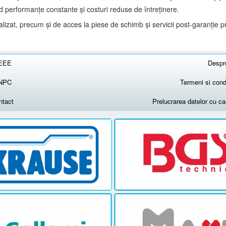
d performanțe constante și costuri reduse de întreținere.
ializat, precum și de acces la piese de schimb și servicii post-garanție p
EEE
Despr
NPC
Termeni si condi
ntact
Prelucrarea datelor cu c