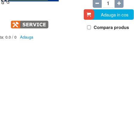
Adauga in cos
Compara produs
ta:
0.0
/
0
Adauga