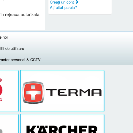
Creaţi un cont
Aţi uitat parola?
rin rețeaua autorizată
e noi
tii de utilizare
aracter personal & CCTV