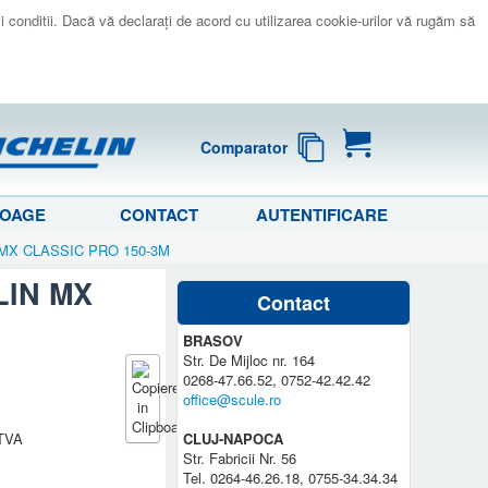
 si conditii. Dacă vă declaraţi de acord cu utilizarea cookie-urilor vă rugăm să
Comparator
LOAGE
CONTACT
AUTENTIFICARE
IN MX CLASSIC PRO 150-3M
ELIN MX
Contact
BRASOV
Str. De Mijloc nr. 164
0268-47.66.52, 0752-42.42.42
office@scule.ro
 TVA
CLUJ-NAPOCA
Str. Fabricii Nr. 56
Tel. 0264-46.26.18, 0755-34.34.34