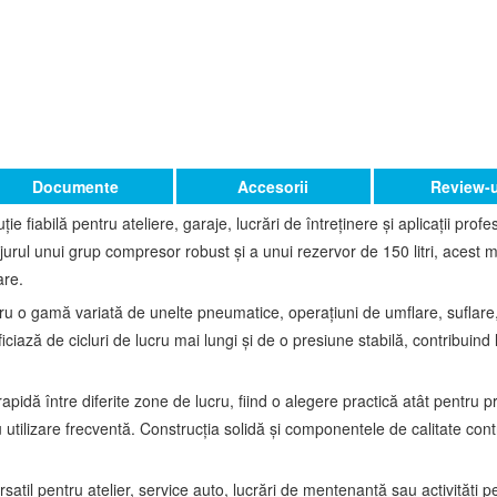
Documente
Accesorii
Review-u
ție fiabilă pentru ateliere, garaje, lucrări de întreținere și aplicații pro
urul unui grup compresor robust și a unui rezervor de 150 litri, acest m
are.
ru o gamă variată de unelte pneumatice, operațiuni de umflare, suflare
iciază de cicluri de lucru mai lungi și de o presiune stabilă, contribuind
pidă între diferite zone de lucru, fiind o alegere practică atât pentru pro
 utilizare frecventă. Construcția solidă și componentele de calitate cont
atil pentru atelier, service auto, lucrări de mentenanță sau activități p