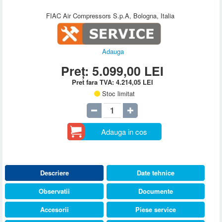
FIAC Air Compressors S.p.A, Bologna, Italia
Adauga
Preț:
5.099,00
LEI
Pret fara TVA:
4.214,05
LEI
Stoc limitat
Adauga in cos
Descriere
Date tehnice
Observatii
Documente
Accesorii
Piese service