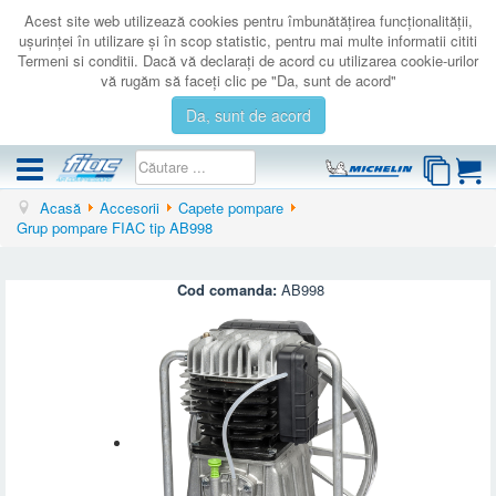
Acest site web utilizează cookies pentru îmbunătăţirea funcţionalităţii,
uşurinţei în utilizare şi în scop statistic, pentru mai multe informatii cititi
Termeni si conditii. Dacă vă declaraţi de acord cu utilizarea cookie-urilor
vă rugăm să faceţi clic pe "Da, sunt de acord"
Da, sunt de acord
Acasă
Accesorii
Capete pompare
COMPRESOARE
Grup pompare FIAC tip AB998
ACCESORII
PRODUSE NOI
Cod comanda:
AB998
LICHIDARE
SERVICE
CATALOAGE
CONTACT
AUTENTIFICARE