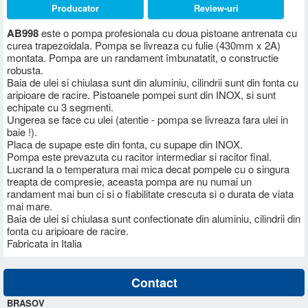
Producator
Review-uri
AB998
este o pompa profesionala cu doua pistoane antrenata cu
curea trapezoidala. Pompa se livreaza cu fulie (430mm x 2A)
montata. Pompa are un randament îmbunatatit, o constructie
robusta.
Baia de ulei si chiulasa sunt din aluminiu, cilindrii sunt din fonta cu
aripioare de racire. Pistoanele pompei sunt din INOX, si sunt
echipate cu 3 segmenti.
Ungerea se face cu ulei (atentie - pompa se livreaza fara ulei in
baie !).
Placa de supape este din fonta, cu supape din INOX.
Pompa este prevazuta cu racitor intermediar si racitor final.
Lucrand la o temperatura mai mica decat pompele cu o singura
treapta de compresie, aceasta pompa are nu numai un
randament mai bun ci si o fiabilitate crescuta si o durata de viata
mai mare.
Baia de ulei si chiulasa sunt confectionate din aluminiu, cilindrii din
fonta cu aripioare de racire.
Fabricata in Italia
Contact
BRASOV