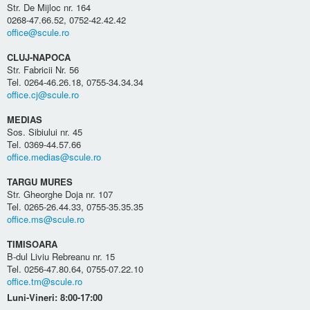
Str. De Mijloc nr. 164
0268-47.66.52, 0752-42.42.42
office@scule.ro
CLUJ-NAPOCA
Str. Fabricii Nr. 56
Tel. 0264-46.26.18, 0755-34.34.34
office.cj@scule.ro
MEDIAS
Sos. Sibiului nr. 45
Tel. 0369-44.57.66
office.medias@scule.ro
TARGU MURES
Str. Gheorghe Doja nr. 107
Tel. 0265-26.44.33, 0755-35.35.35
office.ms@scule.ro
TIMISOARA
B-dul Liviu Rebreanu nr. 15
Tel. 0256-47.80.64, 0755-07.22.10
office.tm@scule.ro
Luni-Vineri: 8:00-17:00