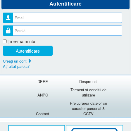
Autentificare
Nume utilizator
Parolă
Ţine-mă minte
Autentificare
Creaţi un cont
Aţi uitat parola?
DEEE
Despre noi
Termeni si conditii de
ANPC
utilizare
Prelucrarea datelor cu
caracter personal &
Contact
CCTV