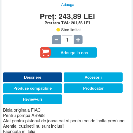
Adauga
Preț:
243,89
LEI
Pret fara TVA:
201,56
LEI
Stoc limitat
Adauga in cos
Descriere
Accesorii
Produse compatibile
Producator
Review-uri
Biela originala FIAC
Pentru pompa AB998
Atat pentru pistonul de joasa cat si pentru cel de inalta presiune
Atentie, cuzinetii nu sunt inclusi!
Fabricata in Italia