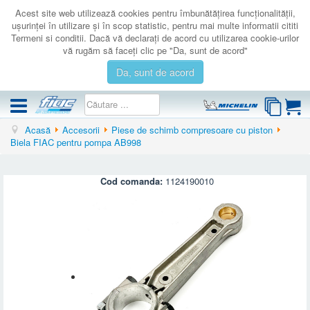
Acest site web utilizează cookies pentru îmbunătăţirea funcţionalităţii,
uşurinţei în utilizare şi în scop statistic, pentru mai multe informatii cititi
Termeni si conditii. Dacă vă declaraţi de acord cu utilizarea cookie-urilor
vă rugăm să faceţi clic pe "Da, sunt de acord"
Da, sunt de acord
Acasă
Accesorii
Piese de schimb compresoare cu piston
COMPRESOARE
Biela FIAC pentru pompa AB998
ACCESORII
PRODUSE NOI
Cod comanda:
1124190010
LICHIDARE
SERVICE
CATALOAGE
CONTACT
AUTENTIFICARE