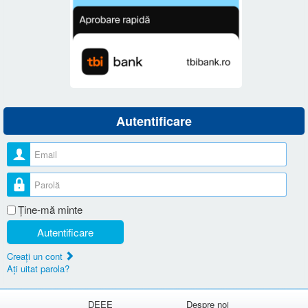
Autentificare
Nume utilizator
Parolă
Ţine-mă minte
Autentificare
Creaţi un cont
Aţi uitat parola?
DEEE
Despre noi