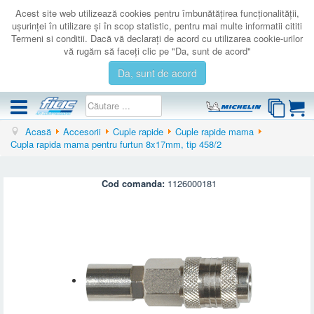
Acest site web utilizează cookies pentru îmbunătăţirea funcţionalităţii,
uşurinţei în utilizare şi în scop statistic, pentru mai multe informatii cititi
Termeni si conditii. Dacă vă declaraţi de acord cu utilizarea cookie-urilor
vă rugăm să faceţi clic pe "Da, sunt de acord"
Da, sunt de acord
Acasă
Accesorii
Cuple rapide
Cuple rapide mama
COMPRESOARE
Cupla rapida mama pentru furtun 8x17mm, tip 458/2
ACCESORII
PRODUSE NOI
Cod comanda:
1126000181
LICHIDARE
SERVICE
CATALOAGE
CONTACT
AUTENTIFICARE