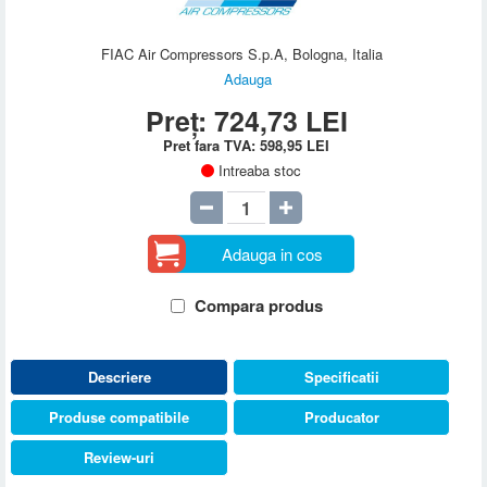
FIAC Air Compressors S.p.A, Bologna, Italia
Adauga
Preț:
724,73
LEI
Pret fara TVA:
598,95
LEI
Intreaba stoc
Adauga in cos
Compara produs
Descriere
Specificatii
Produse compatibile
Producator
Review-uri