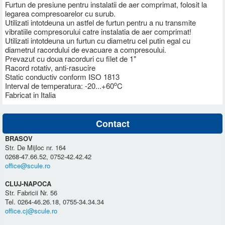
Furtun de presiune pentru instalatii de aer comprimat, folosit la
legarea compresoarelor cu surub.
Utilizati intotdeuna un astfel de furtun pentru a nu transmite
vibratiile compresorului catre instalatia de aer comprimat!
Utilizati intotdeuna un furtun cu diametru cel putin egal cu
diametrul racordului de evacuare a compresoului.
Prevazut cu doua racorduri cu filet de 1"
Racord rotativ, anti-rasucire
Static conductiv conform ISO 1813
o
Interval de temperatura: -20...+60
C
Fabricat in Italia
Contact
BRASOV
Str. De Mijloc nr. 164
0268-47.66.52, 0752-42.42.42
office@scule.ro
CLUJ-NAPOCA
Str. Fabricii Nr. 56
Tel. 0264-46.26.18, 0755-34.34.34
office.cj@scule.ro