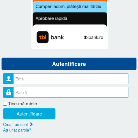
Autentificare
Nume utilizator
Parolă
Ţine-mă minte
Autentificare
Creaţi un cont
Aţi uitat parola?