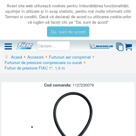
Acest site web utilizează cookies pentru îmbunătăţirea funcţionalităţii,
uşurinţei în utilizare şi în scop statistic, pentru mai multe informatii cititi
Termeni si conditii. Dacă vă declaraţi de acord cu utilizarea cookie-urilor
vă rugăm să faceţi clic pe "Da, sunt de acord"
Da, sunt de acord
Acasă
Accesorii
Furtunuri aer comprimat
COMPRESOARE
Furtunuri de presiune compresoare cu surub
Furtun de presiune FIAC 1", 1,5 m
ACCESORII
PRODUSE NOI
Cod comanda:
1127230079
LICHIDARE
SERVICE
CATALOAGE
CONTACT
AUTENTIFICARE