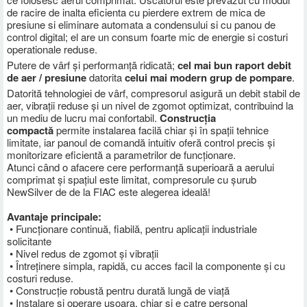
de racire de inalta eficienta cu pierdere extrem de mica de
presiune si eliminare automata a condensului si cu panou de
control digital; el are un consum foarte mic de energie si costuri
operationale reduse.
Putere de vârf și performanță ridicată;
cel mai bun raport debit
de aer / presiune
datorita
celui mai modern grup de pompare
.
Datorită tehnologiei de vârf, compresorul asigură un debit stabil de
aer, vibrații reduse și un nivel de zgomot optimizat, contribuind la
un mediu de lucru mai confortabil.
Construcția
compactă
permite instalarea facilă chiar și în spații tehnice
limitate, iar panoul de comandă intuitiv oferă control precis și
monitorizare eficientă a parametrilor de funcționare.
Atunci când o afacere cere performanță superioară a aerului
comprimat și spațiul este limitat, compresorule cu șurub
NewSilver de de la FIAC este alegerea ideală!
Avantaje principale:
• Funcționare continuă, fiabilă, pentru aplicații industriale
solicitante
• Nivel redus de zgomot și vibrații
• Întreținere simpla, rapidă, cu acces facil la componente și cu
costuri reduse.
• Construcție robustă pentru durată lungă de viață
• Instalare și operare usoara, chiar si e catre personal