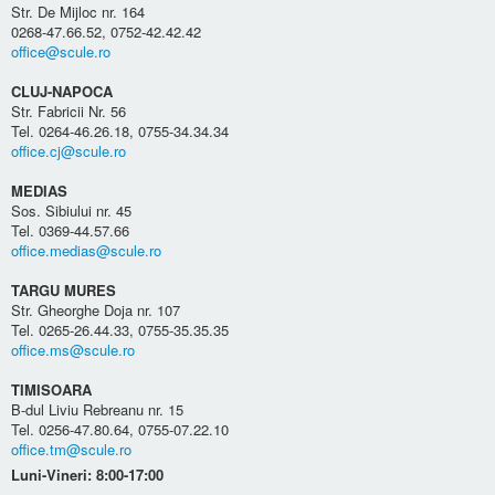
Str. De Mijloc nr. 164
0268-47.66.52, 0752-42.42.42
office@scule.ro
CLUJ-NAPOCA
Str. Fabricii Nr. 56
Tel. 0264-46.26.18, 0755-34.34.34
office.cj@scule.ro
MEDIAS
Sos. Sibiului nr. 45
Tel. 0369-44.57.66
office.medias@scule.ro
TARGU MURES
Str. Gheorghe Doja nr. 107
Tel. 0265-26.44.33, 0755-35.35.35
office.ms@scule.ro
TIMISOARA
B-dul Liviu Rebreanu nr. 15
Tel. 0256-47.80.64, 0755-07.22.10
office.tm@scule.ro
Luni-Vineri: 8:00-17:00