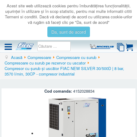
Acest site web utilizează cookies pentru îmbunătăţirea funcţionalităţii,
uşurinţei în utilizare şi în scop statistic, pentru mai multe informatii cititi
Termeni si conditii. Dacă vă declaraţi de acord cu utilizarea cookie-urilor
vă rugăm să faceţi clic pe "Da, sunt de acord"
Da, sunt de acord
Acasă
Compresoare
Compresoare cu surub
COMPRESOARE
Compresoare cu surub pe rezervor cu uscator
Compresor cu șurub și uscător FIAC NEW SILVER 30/500D | 8 bar,
ACCESORII
3570 l/min, 30CP - compresor industrial
PRODUSE NOI
LICHIDARE
Cod comanda:
4152028834
SERVICE
CATALOAGE
CONTACT
AUTENTIFICARE