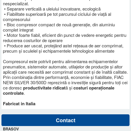
nespecializat.
• Separare verticală a uleiului inovatoare, ecologică
• Fiabilitate superioară pe tot parcursul ciclului de viață al
compresorului
• Bloc compresor compact de nouă generație, din aluminiu
complet integrat
• Motor foarte fiabil, eficient din punct de vedere energetic pentru
reducerea costurilor de operare
• Produce aer uscat, protejând astel rețeaua de aer comprimat,
precum și sculelel și echipamentele tehnologice alimentate
Compresorul este potrivit pentru alimentarea echipamentelor
pneumatice, sistemelor automate, utilajelor de producție și altor
aplicații care necesită aer comprimat constant și de înaltă calitate.
Prin combinația dintre performanță, economie și fiabilitate, FIAC
NEW SILVER 30/500D reprezintă o investiție sigură pentru toți cei
ce doresc
productivitate ridicat
ă și
costuri operaționale
controlate
.
Fabricat in Italia
Contact
BRASOV