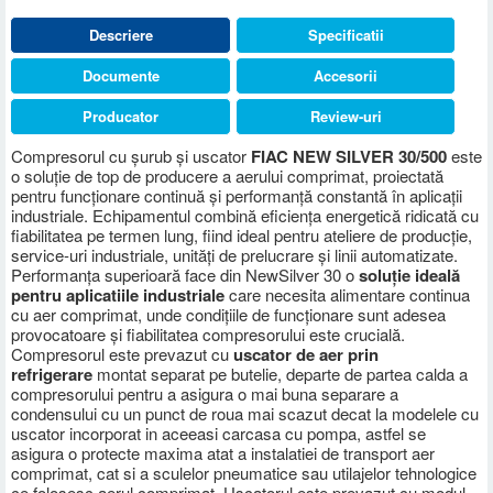
Descriere
Specificatii
Documente
Accesorii
Producator
Review-uri
Compresorul cu șurub și uscator
FIAC NEW SILVER 30/500
este
o soluție de top de producere a aerului comprimat, proiectată
pentru funcționare continuă și performanță constantă în aplicații
industriale. Echipamentul combină eficiența energetică ridicată cu
fiabilitatea pe termen lung, fiind ideal pentru ateliere de producție,
service-uri industriale, unități de prelucrare și linii automatizate.
Performanța superioară face din NewSilver 30 o
soluție ideală
pentru aplicatiile industriale
care necesita alimentare continua
cu aer comprimat, unde condițiile de funcționare sunt adesea
provocatoare și fiabilitatea compresorului este crucială.
Compresorul este prevazut cu
uscator de aer prin
refrigerare
montat separat pe butelie, departe de partea calda a
compresorului pentru a asigura o mai buna separare a
condensului cu un punct de roua mai scazut decat la modelele cu
uscator incorporat in aceeasi carcasa cu pompa, astfel se
asigura o protecte maxima atat a instalatiei de transport aer
comprimat, cat si a sculelor pneumatice sau utilajelor tehnologice
ce folosesc aerul comprimat. Uscatorul este prevazut cu modul