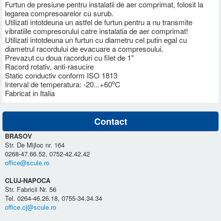
Furtun de presiune pentru instalatii de aer comprimat, folosit la
legarea compresoarelor cu surub.
Utilizati intotdeuna un astfel de furtun pentru a nu transmite
vibratiile compresorului catre instalatia de aer comprimat!
Utilizati intotdeuna un furtun cu diametru cel putin egal cu
diametrul racordului de evacuare a compresoului.
Prevazut cu doua racorduri cu filet de 1"
Racord rotativ, anti-rasucire
Static conductiv conform ISO 1813
o
Interval de temperatura: -20...+60
C
Fabricat in Italia
Contact
BRASOV
Str. De Mijloc nr. 164
0268-47.66.52, 0752-42.42.42
office@scule.ro
CLUJ-NAPOCA
Str. Fabricii Nr. 56
Tel. 0264-46.26.18, 0755-34.34.34
office.cj@scule.ro