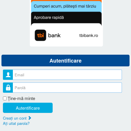
Autentificare
Nume utilizator
Parolă
Ţine-mă minte
Autentificare
Creaţi un cont
Aţi uitat parola?