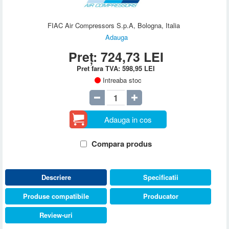
FIAC Air Compressors S.p.A, Bologna, Italia
Adauga
Preț:
724,73
LEI
Pret fara TVA:
598,95
LEI
Intreaba stoc
Adauga in cos
Compara produs
Descriere
Specificatii
Produse compatibile
Producator
Review-uri