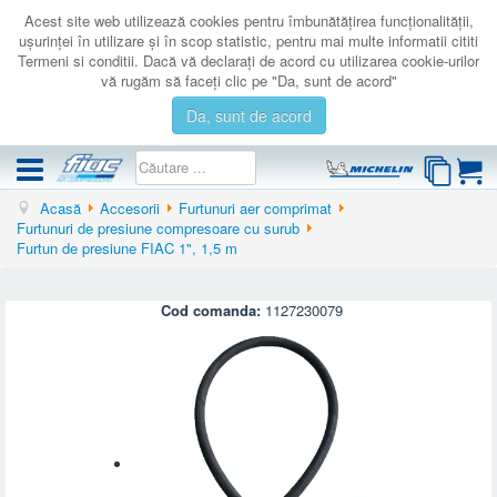
Acest site web utilizează cookies pentru îmbunătăţirea funcţionalităţii,
uşurinţei în utilizare şi în scop statistic, pentru mai multe informatii cititi
Termeni si conditii. Dacă vă declaraţi de acord cu utilizarea cookie-urilor
vă rugăm să faceţi clic pe "Da, sunt de acord"
Da, sunt de acord
Acasă
Accesorii
Furtunuri aer comprimat
COMPRESOARE
Furtunuri de presiune compresoare cu surub
Furtun de presiune FIAC 1", 1,5 m
ACCESORII
PRODUSE NOI
Cod comanda:
1127230079
LICHIDARE
SERVICE
CATALOAGE
CONTACT
AUTENTIFICARE