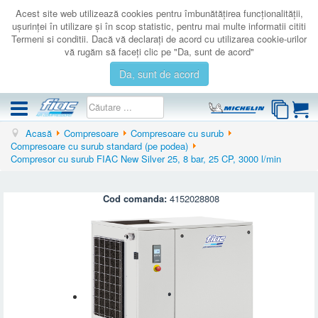
Acest site web utilizează cookies pentru îmbunătăţirea funcţionalităţii,
uşurinţei în utilizare şi în scop statistic, pentru mai multe informatii cititi
Termeni si conditii. Dacă vă declaraţi de acord cu utilizarea cookie-urilor
vă rugăm să faceţi clic pe "Da, sunt de acord"
Da, sunt de acord
Acasă
Compresoare
Compresoare cu surub
COMPRESOARE
Compresoare cu surub standard (pe podea)
Compresor cu surub FIAC New Silver 25, 8 bar, 25 CP, 3000 l/min
ACCESORII
PRODUSE NOI
Cod comanda:
4152028808
LICHIDARE
SERVICE
CATALOAGE
CONTACT
AUTENTIFICARE