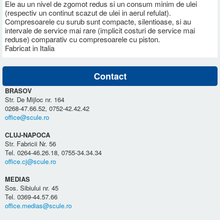
Ele au un nivel de zgomot redus si un consum minim de ulei
(respectiv un continut scazut de ulei in aerul refulat).
Compresoarele cu surub sunt compacte, silentioase, si au
intervale de service mai rare (implicit costuri de service mai
reduse) comparativ cu compresoarele cu piston.
Fabricat in Italia
Contact
BRASOV
Str. De Mijloc nr. 164
0268-47.66.52, 0752-42.42.42
office@scule.ro
CLUJ-NAPOCA
Str. Fabricii Nr. 56
Tel. 0264-46.26.18, 0755-34.34.34
office.cj@scule.ro
MEDIAS
Sos. Sibiului nr. 45
Tel. 0369-44.57.66
office.medias@scule.ro