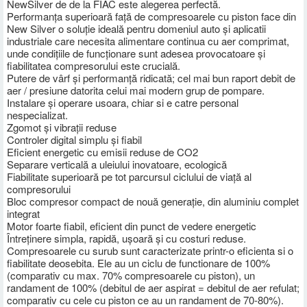
NewSilver de de la FIAC este alegerea perfectă.
Performanța superioară față de compresoarele cu piston face din
New Silver o soluție ideală pentru domeniul auto și aplicatii
industriale care necesita alimentare continua cu aer comprimat,
unde condițiile de funcționare sunt adesea provocatoare și
fiabilitatea compresorului este crucială.
Putere de vârf și performanță ridicată; cel mai bun raport debit de
aer / presiune datorita celui mai modern grup de pompare.
Instalare și operare usoara, chiar si e catre personal
nespecializat.
Zgomot și vibrații reduse
Controler digital simplu și fiabil
Eficient energetic cu emisii reduse de CO2
Separare verticală a uleiului inovatoare, ecologică
Fiabilitate superioară pe tot parcursul ciclului de viață al
compresorului
Bloc compresor compact de nouă generație, din aluminiu complet
integrat
Motor foarte fiabil, eficient din punct de vedere energetic
Întreținere simpla, rapidă, ușoară și cu costuri reduse.
Compresoarele cu surub sunt caracterizate printr-o eficienta si o
fiabilitate deosebita. Ele au un ciclu de functionare de 100%
(comparativ cu max. 70% compresoarele cu piston), un
randament de 100% (debitul de aer aspirat = debitul de aer refulat;
comparativ cu cele cu piston ce au un randament de 70-80%).