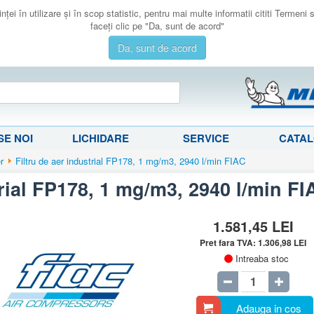
ţei în utilizare şi în scop statistic, pentru mai multe informatii cititi Termeni
faceţi clic pe "Da, sunt de acord"
Da, sunt de acord
E NOI
LICHIDARE
SERVICE
CATA
er
Filtru de aer industrial FP178, 1 mg/m3, 2940 l/min FIAC
trial FP178, 1 mg/m3, 2940 l/min FI
1.581,45
LEI
Pret fara TVA:
1.306,98
LEI
Intreaba stoc
Adauga in cos