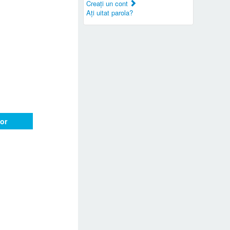
Creaţi un cont
Aţi uitat parola?
or