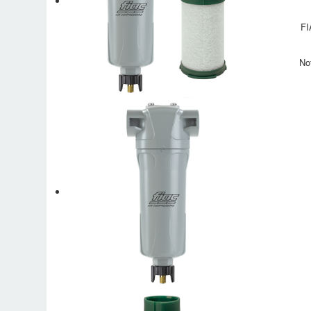
FI
No