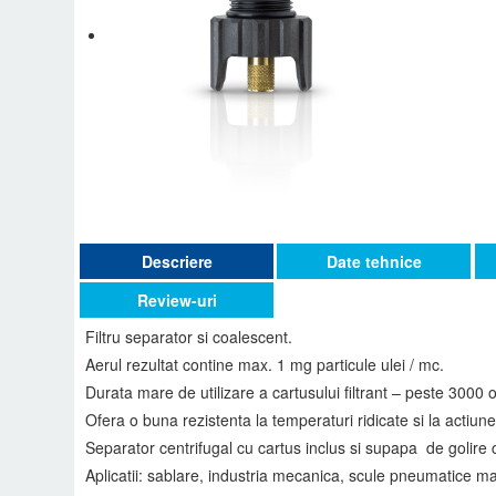
Descriere
Date tehnice
Review-uri
Filtru separator si coalescent.
Aerul rezultat contine max. 1 mg particule ulei / mc.
Durata mare de utilizare a cartusului filtrant – peste 3000 
Ofera o buna rezistenta la temperaturi ridicate si la actiun
Separator centrifugal cu cartus inclus si supapa de golire
Aplicatii: sablare, industria mecanica, scule pneumatice mar