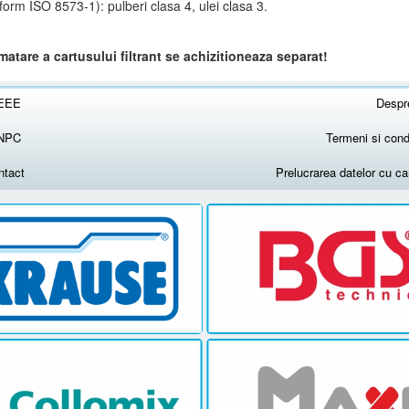
orm ISO 8573-1): pulberi clasa 4, ulei clasa 3.
atare a cartusului filtrant se achizitioneaza separat!
EEE
Despr
NPC
Termeni si condi
ntact
Prelucrarea datelor cu c