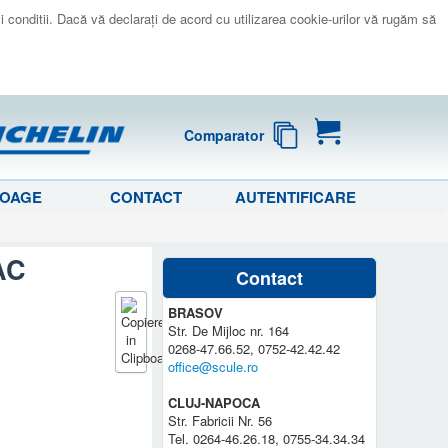
 si conditii. Dacă vă declaraţi de acord cu utilizarea cookie-urilor vă rugăm să
Comparator
LOAGE
CONTACT
AUTENTIFICARE
AC
Contact
BRASOV
Str. De Mijloc nr. 164
0268-47.66.52, 0752-42.42.42
office@scule.ro
CLUJ-NAPOCA
Str. Fabricii Nr. 56
Tel. 0264-46.26.18, 0755-34.34.34