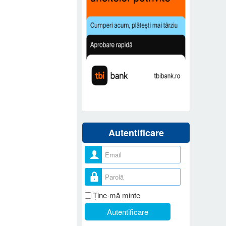
Autentificare
Nume utilizator
Parolă
Ţine-mă minte
Autentificare