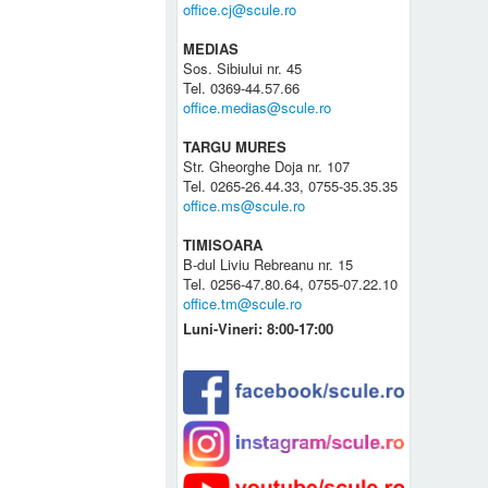
office.cj@scule.ro
MEDIAS
Sos. Sibiului nr. 45
Tel. 0369-44.57.66
office.medias@scule.ro
TARGU MURES
Str. Gheorghe Doja nr. 107
Tel. 0265-26.44.33, 0755-35.35.35
office.ms@scule.ro
TIMISOARA
B-dul Liviu Rebreanu nr. 15
Tel. 0256-47.80.64, 0755-07.22.10
office.tm@scule.ro
Luni-Vineri: 8:00-17:00