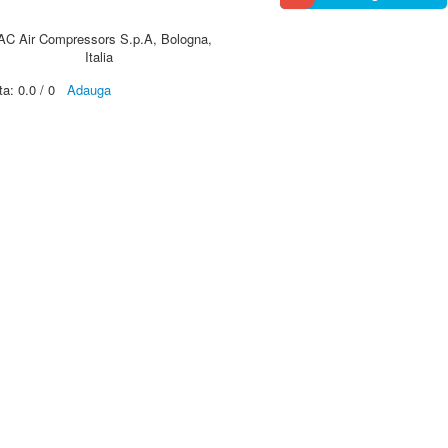
AC Air Compressors S.p.A, Bologna,
Italia
ta:
0.0
/
0
Adauga