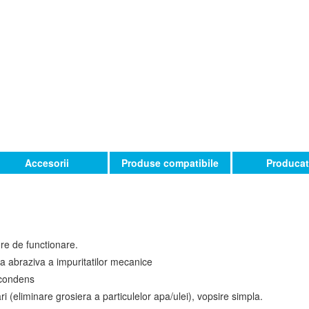
Accesorii
Produse compatibile
Producat
ore de functionare.
ea abraziva a impuritatilor mecanice
 condens
i (eliminare grosiera a particulelor apa/ulei), vopsire simpla.