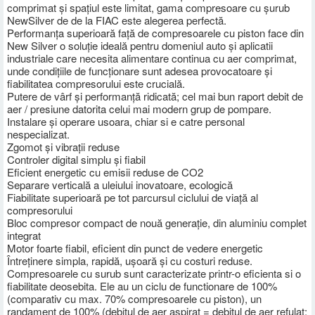
comprimat și spațiul este limitat, gama compresoare cu șurub
NewSilver de de la FIAC este alegerea perfectă.
Performanța superioară față de compresoarele cu piston face din
New Silver o soluție ideală pentru domeniul auto și aplicatii
industriale care necesita alimentare continua cu aer comprimat,
unde condițiile de funcționare sunt adesea provocatoare și
fiabilitatea compresorului este crucială.
Putere de vârf și performanță ridicată; cel mai bun raport debit de
aer / presiune datorita celui mai modern grup de pompare.
Instalare și operare usoara, chiar si e catre personal
nespecializat.
Zgomot și vibrații reduse
Controler digital simplu și fiabil
Eficient energetic cu emisii reduse de CO2
Separare verticală a uleiului inovatoare, ecologică
Fiabilitate superioară pe tot parcursul ciclului de viață al
compresorului
Bloc compresor compact de nouă generație, din aluminiu complet
integrat
Motor foarte fiabil, eficient din punct de vedere energetic
Întreținere simpla, rapidă, ușoară și cu costuri reduse.
Compresoarele cu surub sunt caracterizate printr-o eficienta si o
fiabilitate deosebita. Ele au un ciclu de functionare de 100%
(comparativ cu max. 70% compresoarele cu piston), un
randament de 100% (debitul de aer aspirat = debitul de aer refulat;