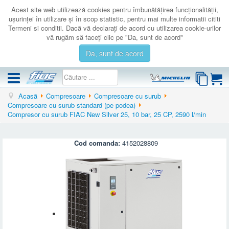
Acest site web utilizează cookies pentru îmbunătăţirea funcţionalităţii,
uşurinţei în utilizare şi în scop statistic, pentru mai multe informatii cititi
Termeni si conditii. Dacă vă declaraţi de acord cu utilizarea cookie-urilor
vă rugăm să faceţi clic pe "Da, sunt de acord"
Da, sunt de acord
Acasă
Compresoare
Compresoare cu surub
COMPRESOARE
Compresoare cu surub standard (pe podea)
Compresor cu surub FIAC New Silver 25, 10 bar, 25 CP, 2590 l/min
ACCESORII
PRODUSE NOI
Cod comanda:
4152028809
LICHIDARE
SERVICE
CATALOAGE
CONTACT
AUTENTIFICARE