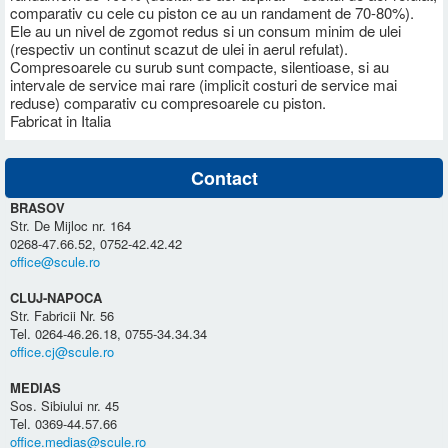
comparativ cu cele cu piston ce au un randament de 70-80%).
Ele au un nivel de zgomot redus si un consum minim de ulei
(respectiv un continut scazut de ulei in aerul refulat).
Compresoarele cu surub sunt compacte, silentioase, si au
intervale de service mai rare (implicit costuri de service mai
reduse) comparativ cu compresoarele cu piston.
Fabricat in Italia
Contact
BRASOV
Str. De Mijloc nr. 164
0268-47.66.52, 0752-42.42.42
office@scule.ro
CLUJ-NAPOCA
Str. Fabricii Nr. 56
Tel. 0264-46.26.18, 0755-34.34.34
office.cj@scule.ro
MEDIAS
Sos. Sibiului nr. 45
Tel. 0369-44.57.66
office.medias@scule.ro