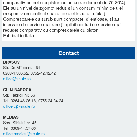
comparativ cu cele cu piston ce au un randament de 70-80%).
Ele au un nivel de zgomot redus si un consum minim de ulei
(respectiv un continut scazut de ulei in aerul refulat).
Compresoarele cu surub sunt compacte, silentioase, si au
intervale de service mai rare (implicit costuri de service mai
reduse) comparativ cu compresoarele cu piston.
Fabricat in Italia
Contact
BRASOV
Str. De Mijloc nr. 164
0268-47.66.52, 0752-42.42.42
office@scule.ro
CLUJ-NAPOCA
Str. Fabricii Nr. 56
Tel. 0264-46.26.18, 0755-34.34.34
office.cj@scule.ro
MEDIAS
Sos. Sibiului nr. 45
Tel. 0369-44.57.66
office.medias@scule.ro