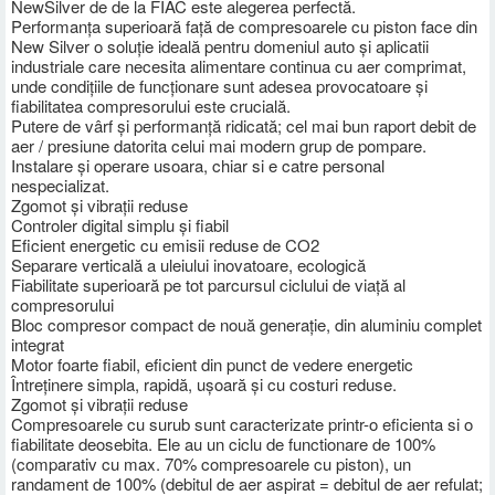
NewSilver de de la FIAC este alegerea perfectă.
Performanța superioară față de compresoarele cu piston face din
New Silver o soluție ideală pentru domeniul auto și aplicatii
industriale care necesita alimentare continua cu aer comprimat,
unde condițiile de funcționare sunt adesea provocatoare și
fiabilitatea compresorului este crucială.
Putere de vârf și performanță ridicată; cel mai bun raport debit de
aer / presiune datorita celui mai modern grup de pompare.
Instalare și operare usoara, chiar si e catre personal
nespecializat.
Zgomot și vibrații reduse
Controler digital simplu și fiabil
Eficient energetic cu emisii reduse de CO2
Separare verticală a uleiului inovatoare, ecologică
Fiabilitate superioară pe tot parcursul ciclului de viață al
compresorului
Bloc compresor compact de nouă generație, din aluminiu complet
integrat
Motor foarte fiabil, eficient din punct de vedere energetic
Întreținere simpla, rapidă, ușoară și cu costuri reduse.
Zgomot și vibrații reduse
Compresoarele cu surub sunt caracterizate printr-o eficienta si o
fiabilitate deosebita. Ele au un ciclu de functionare de 100%
(comparativ cu max. 70% compresoarele cu piston), un
randament de 100% (debitul de aer aspirat = debitul de aer refulat;