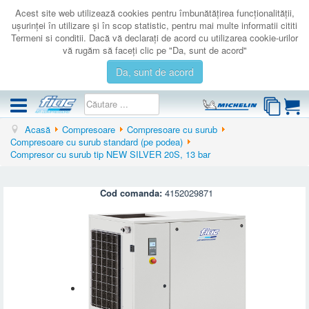
Acest site web utilizează cookies pentru îmbunătăţirea funcţionalităţii,
uşurinţei în utilizare şi în scop statistic, pentru mai multe informatii cititi
Termeni si conditii. Dacă vă declaraţi de acord cu utilizarea cookie-urilor
vă rugăm să faceţi clic pe "Da, sunt de acord"
Da, sunt de acord
Acasă
Compresoare
Compresoare cu surub
COMPRESOARE
Compresoare cu surub standard (pe podea)
Compresor cu surub tip NEW SILVER 20S, 13 bar
ACCESORII
PRODUSE NOI
Cod comanda:
4152029871
LICHIDARE
SERVICE
CATALOAGE
CONTACT
AUTENTIFICARE