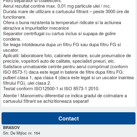
Filtru separator si coalescent.
Aerul rezultat contine max. 0,01 mg particule ulei / mc.
Durata mare de utilizare a cartusului filtrant – peste 3000 ore de
functionare.
Ofera o buna rezistenta la temperaturi ridicate si la actiunea
abraziva a impuritatilor mecanice
Separator centrifugal cu cartus inclus si supapa de golire
condens.
Se leaga intotdeauna dupa un filtru FG sau dupa filtru FG si
uscator.
Aplicatii: laboratoare foto, cabinete dentare, scule pneumatice de
precizie, vopsitorii auto de calitate, specialisti pneuri, etc.
Satisface urmatoarele cerinte pentru aerul comprimat (conform
ISO 8573-1) daca este legat in baterie de filtre dupa filtru FG:
pulberi clasa 1, apa clasa 4 (daca este legat si un uscator inaintea
filtrului FG), ulei clasa 2.
Testat conform ISO12500-1 si ISO 8573-1 2010.
Atentie ! Manometru diferential ce indica gradul de colmatare a
cartusului filtrant se achizitioneaza separat!
Contact
BRASOV
Str. De Mijloc nr. 164