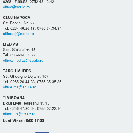
0268-47.66.52, 0752-42.42.42
office@scule.ro
CLUJ-NAPOCA
Str. Fabricii Nr. 56
Tel. 0264-46.26.18, 0755-34.34.34
office.cj@scule.ro
MEDIAS
Sos. Sibiului nr. 45
Tel. 0369-44.57.66
office.medias@scule.ro
TARGU MURES
Str. Gheorghe Doja nr. 107
Tel. 0265-26.44.33, 0755-35.35.35
office.ms@scule.ro
TIMISOARA
B-dul Liviu Rebreanu nr. 15
Tel. 0256-47.80.64, 0755-07.22.10
office.tm@scule.ro
Luni-Vineri: 8:00-17:00