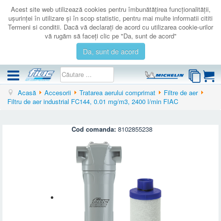
Acest site web utilizează cookies pentru îmbunătăţirea funcţionalităţii,
uşurinţei în utilizare şi în scop statistic, pentru mai multe informatii cititi
Termeni si conditii. Dacă vă declaraţi de acord cu utilizarea cookie-urilor
vă rugăm să faceţi clic pe "Da, sunt de acord"
Da, sunt de acord
Acasă
Accesorii
Tratarea aerului comprimat
Filtre de aer
COMPRESOARE
Filtru de aer industrial FC144, 0.01 mg/m3, 2400 l/min FIAC
ACCESORII
PRODUSE NOI
Cod comanda:
8102855238
LICHIDARE
SERVICE
CATALOAGE
CONTACT
AUTENTIFICARE