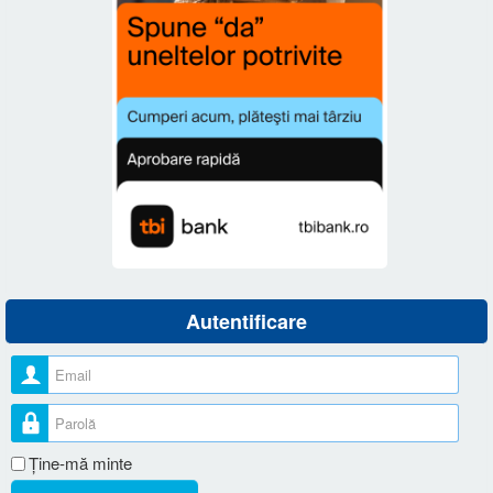
Autentificare
Nume utilizator
Parolă
Ţine-mă minte