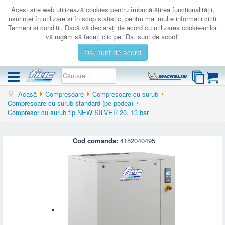
Acest site web utilizează cookies pentru îmbunătăţirea funcţionalităţii,
uşurinţei în utilizare şi în scop statistic, pentru mai multe informatii cititi
Termeni si conditii. Dacă vă declaraţi de acord cu utilizarea cookie-urilor
vă rugăm să faceţi clic pe "Da, sunt de acord"
Da, sunt de acord
Acasă
Compresoare
Compresoare cu surub
COMPRESOARE
Compresoare cu surub standard (pe podea)
Compresor cu surub tip NEW SILVER 20, 13 bar
ACCESORII
PRODUSE NOI
Cod comanda:
4152040495
LICHIDARE
SERVICE
CATALOAGE
CONTACT
AUTENTIFICARE