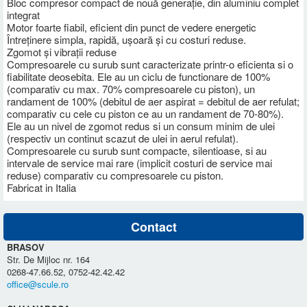
Bloc compresor compact de nouă generație, din aluminiu complet
integrat
Motor foarte fiabil, eficient din punct de vedere energetic
Întreținere simpla, rapidă, ușoară și cu costuri reduse.
Zgomot și vibrații reduse
Compresoarele cu surub sunt caracterizate printr-o eficienta si o
fiabilitate deosebita. Ele au un ciclu de functionare de 100%
(comparativ cu max. 70% compresoarele cu piston), un
randament de 100% (debitul de aer aspirat = debitul de aer refulat;
comparativ cu cele cu piston ce au un randament de 70-80%).
Ele au un nivel de zgomot redus si un consum minim de ulei
(respectiv un continut scazut de ulei in aerul refulat).
Compresoarele cu surub sunt compacte, silentioase, si au
intervale de service mai rare (implicit costuri de service mai
reduse) comparativ cu compresoarele cu piston.
Fabricat in Italia
Contact
BRASOV
Str. De Mijloc nr. 164
0268-47.66.52, 0752-42.42.42
office@scule.ro