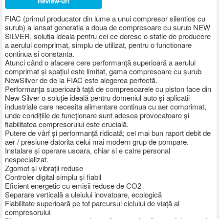
Review-uri
FIAC (primul producator din lume a unui compresor silentios cu
surub) a lansat generatia a doua de compresoare cu surub NEW
SILVER, solutia ideala pentru cei ce doresc o statie de producere
a aerului comprimat, simplu de utilizat, pentru o functionare
continua si constanta.
Atunci când o afacere cere performanță superioară a aerului
comprimat și spațiul este limitat, gama compresoare cu șurub
NewSilver de de la FIAC este alegerea perfectă.
Performanța superioară față de compresoarele cu piston face din
New Silver o soluție ideală pentru domeniul auto și aplicatii
industriale care necesita alimentare continua cu aer comprimat,
unde condițiile de funcționare sunt adesea provocatoare și
fiabilitatea compresorului este crucială.
Putere de vârf și performanță ridicată; cel mai bun raport debit de
aer / presiune datorita celui mai modern grup de pompare.
Instalare și operare usoara, chiar si e catre personal
nespecializat.
Zgomot și vibrații reduse
Controler digital simplu și fiabil
Eficient energetic cu emisii reduse de CO2
Separare verticală a uleiului inovatoare, ecologică
Fiabilitate superioară pe tot parcursul ciclului de viață al
compresorului