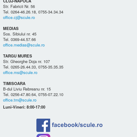
CLUJ-NAPOCA
Str. Fabricii Nr. 56
Tel. 0264-46.26.18, 0755-34.34.34
office.cj@scule.ro
MEDIAS
Sos. Sibiului nr. 45
Tel. 0369-44.57.66
office.medias@scule.ro
TARGU MURES
Str. Gheorghe Doja nr. 107
Tel. 0265-26.44.33, 0755-35.35.35
office.ms@scule.ro
TIMISOARA
B-dul Liviu Rebreanu nr. 15
Tel. 0256-47.80.64, 0755-07.22.10
office.tm@scule.ro
Luni-Vineri: 8:00-17:00