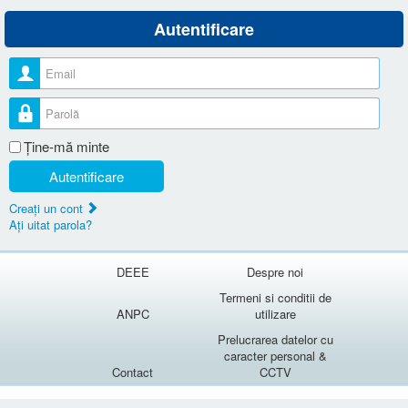
Autentificare
Nume utilizator
Parolă
Ţine-mă minte
Autentificare
Creaţi un cont
Aţi uitat parola?
DEEE
Despre noi
Termeni si conditii de
ANPC
utilizare
Prelucrarea datelor cu
caracter personal &
Contact
CCTV