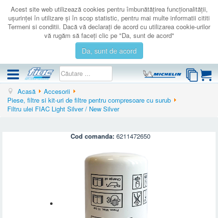
Acest site web utilizează cookies pentru îmbunătăţirea funcţionalităţii,
uşurinţei în utilizare şi în scop statistic, pentru mai multe informatii cititi
Termeni si conditii. Dacă vă declaraţi de acord cu utilizarea cookie-urilor
vă rugăm să faceţi clic pe "Da, sunt de acord"
Da, sunt de acord
Acasă
Accesorii
COMPRESOARE
Piese, filtre si kit-uri de filtre pentru compresoare cu surub
Filtru ulei FIAC Light Silver / New Silver
ACCESORII
PRODUSE NOI
Cod comanda:
6211472650
LICHIDARE
SERVICE
CATALOAGE
CONTACT
AUTENTIFICARE