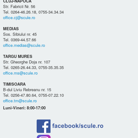
CLUJ-NAPOCA
Str. Fabricii Nr. 56
Tel. 0264-46.26.18, 0755-34.34.34
office.cj@scule.ro
MEDIAS
Sos. Sibiului nr. 45
Tel. 0369-44.57.66
office.medias@scule.ro
TARGU MURES
Str. Gheorghe Doja nr. 107
Tel. 0265-26.44.33, 0755-35.35.35
office.ms@scule.ro
TIMISOARA
B-dul Liviu Rebreanu nr. 15
Tel. 0256-47.80.64, 0755-07.22.10
office.tm@scule.ro
Luni-Vineri: 8:00-17:00