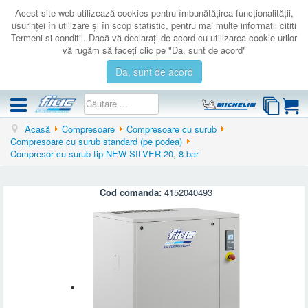
Acest site web utilizează cookies pentru îmbunătăţirea funcţionalităţii,
uşurinţei în utilizare şi în scop statistic, pentru mai multe informatii cititi
Termeni si conditii. Dacă vă declaraţi de acord cu utilizarea cookie-urilor
vă rugăm să faceţi clic pe "Da, sunt de acord"
Da, sunt de acord
Acasă
Compresoare
Compresoare cu surub
COMPRESOARE
Compresoare cu surub standard (pe podea)
Compresor cu surub tip NEW SILVER 20, 8 bar
ACCESORII
PRODUSE NOI
Cod comanda:
4152040493
LICHIDARE
SERVICE
CATALOAGE
CONTACT
AUTENTIFICARE