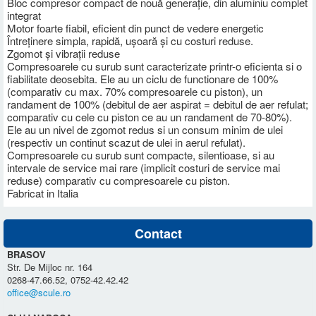
Bloc compresor compact de nouă generație, din aluminiu complet
integrat
Motor foarte fiabil, eficient din punct de vedere energetic
Întreținere simpla, rapidă, ușoară și cu costuri reduse.
Zgomot și vibrații reduse
Compresoarele cu surub sunt caracterizate printr-o eficienta si o
fiabilitate deosebita. Ele au un ciclu de functionare de 100%
(comparativ cu max. 70% compresoarele cu piston), un
randament de 100% (debitul de aer aspirat = debitul de aer refulat;
comparativ cu cele cu piston ce au un randament de 70-80%).
Ele au un nivel de zgomot redus si un consum minim de ulei
(respectiv un continut scazut de ulei in aerul refulat).
Compresoarele cu surub sunt compacte, silentioase, si au
intervale de service mai rare (implicit costuri de service mai
reduse) comparativ cu compresoarele cu piston.
Fabricat in Italia
Contact
BRASOV
Str. De Mijloc nr. 164
0268-47.66.52, 0752-42.42.42
office@scule.ro