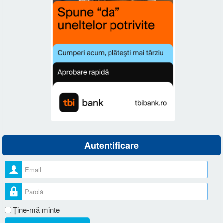
Autentificare
Nume utilizator
Parolă
Ţine-mă minte