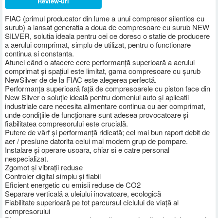
Review-uri
FIAC (primul producator din lume a unui compresor silentios cu
surub) a lansat generatia a doua de compresoare cu surub NEW
SILVER, solutia ideala pentru cei ce doresc o statie de producere
a aerului comprimat, simplu de utilizat, pentru o functionare
continua si constanta.
Atunci când o afacere cere performanță superioară a aerului
comprimat și spațiul este limitat, gama compresoare cu șurub
NewSilver de de la FIAC este alegerea perfectă.
Performanța superioară față de compresoarele cu piston face din
New Silver o soluție ideală pentru domeniul auto și aplicatii
industriale care necesita alimentare continua cu aer comprimat,
unde condițiile de funcționare sunt adesea provocatoare și
fiabilitatea compresorului este crucială.
Putere de vârf și performanță ridicată; cel mai bun raport debit de
aer / presiune datorita celui mai modern grup de pompare.
Instalare și operare usoara, chiar si e catre personal
nespecializat.
Zgomot și vibrații reduse
Controler digital simplu și fiabil
Eficient energetic cu emisii reduse de CO2
Separare verticală a uleiului inovatoare, ecologică
Fiabilitate superioară pe tot parcursul ciclului de viață al
compresorului