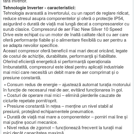
fără invertor.
Tehnologie Inverter - caracteristici:
Tehnologia avansată a invertorului, cu un raport de reglare ridicat,
reduce stresul asupra componentelor și oferă o protecție IP54,
asigurând o durată de viață mai lungă decat a compresoarelor cu
surub clasice. Compresorul de aer Fiac New Silver 10 Speed
Drive este echipat cu un motor de înaltă calitate răcit cu aer care
oferă performanțe fiabile și o alimentare flexibilă cu aer pentru a
se adapta nevoilor specifice.
Aceast compresor oferă beneficii mai mari decat oricând, legate
de costul de achiziție, durabilitate, performanță și fiabilitate.
Oferind eficiență energetică si performanță operaționala
îmbunatatită, compresorul este ideal pentru aplicații industriale
mai mici care necesită un debit mare de aer comprimat și o
presiune constantă.
•
Consum redus de energie – ajustează automat turația motorului
în funcție de necesarul real de aer, evitând funcționarea în gol.
•
Costuri de operare mai mici – elimină pierderile cauzate de
ciclurile repetate pornit/oprit.
•
Presiune constantă în rețea – menține un nivel stabil al
presiunii, protejând echipamentele pneumatice.
•
Durată de viață mai mare a componentelor – porniri mai line și
mai puține șocuri mecanice.
•
Nivel redus de zgomot – funcționează frecvent la turații mai
mici decât capacitatea maximă.