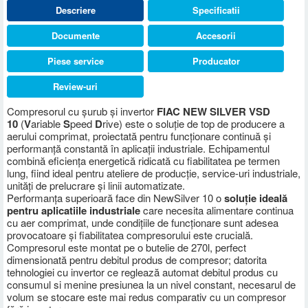
Descriere
Specificatii
Documente
Accesorii
Piese service
Producator
Review-uri
Compresorul cu șurub și invertor
FIAC NEW SILVER VSD
10
(
V
ariable
S
peed
D
rive) este o soluție de top de producere a
aerului comprimat, proiectată pentru funcționare continuă și
performanță constantă în aplicații industriale. Echipamentul
combină eficiența energetică ridicată cu fiabilitatea pe termen
lung, fiind ideal pentru ateliere de producție, service-uri industriale,
unități de prelucrare și linii automatizate.
Performanța superioară face din NewSilver 10 o
soluție ideală
pentru aplicatiile industriale
care necesita alimentare continua
cu aer comprimat, unde condițiile de funcționare sunt adesea
provocatoare și fiabilitatea compresorului este crucială.
Compresorul este montat pe o butelie de 270l, perfect
dimensionată pentru debitul produs de compresor; datorita
tehnologiei cu invertor ce reglează automat debitul produs cu
consumul si menine presiunea la un nivel constant, necesarul de
volum se stocare este mai redus comparativ cu un compresor