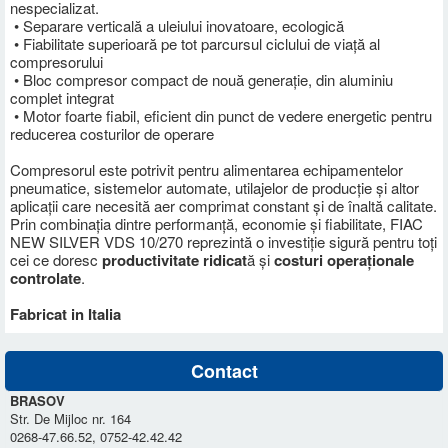
nespecializat.
• Separare verticală a uleiului inovatoare, ecologică
• Fiabilitate superioară pe tot parcursul ciclului de viață al
compresorului
• Bloc compresor compact de nouă generație, din aluminiu
complet integrat
• Motor foarte fiabil, eficient din punct de vedere energetic pentru
reducerea costurilor de operare
Compresorul este potrivit pentru alimentarea echipamentelor
pneumatice, sistemelor automate, utilajelor de producție și altor
aplicații care necesită aer comprimat constant și de înaltă calitate.
Prin combinația dintre performanță, economie și fiabilitate, FIAC
NEW SILVER VDS 10/270 reprezintă o investiție sigură pentru toți
cei ce doresc
productivitate ridicat
ă și
costuri operaționale
controlate
.
Fabricat in Italia
Contact
BRASOV
Str. De Mijloc nr. 164
0268-47.66.52, 0752-42.42.42