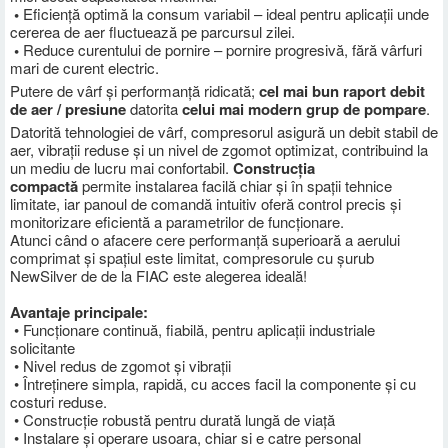
•
Eficiență optimă la consum variabil – ideal pentru aplicații unde
cererea de aer fluctuează pe parcursul zilei.
•
Reduce curentului de pornire – pornire progresivă, fără vârfuri
mari de curent electric.
Putere de vârf și performanță ridicată;
cel mai bun raport debit
de aer / presiune
datorita
celui mai modern grup de pompare
.
Datorită tehnologiei de vârf, compresorul asigură un debit stabil de
aer, vibrații reduse și un nivel de zgomot optimizat, contribuind la
un mediu de lucru mai confortabil.
Construcția
compactă
permite instalarea facilă chiar și în spații tehnice
limitate, iar panoul de comandă intuitiv oferă control precis și
monitorizare eficientă a parametrilor de funcționare.
Atunci când o afacere cere performanță superioară a aerului
comprimat și spațiul este limitat, compresorule cu șurub
NewSilver de de la FIAC este alegerea ideală!
Avantaje principale:
• Funcționare continuă, fiabilă, pentru aplicații industriale
solicitante
• Nivel redus de zgomot și vibrații
• Întreținere simpla, rapidă, cu acces facil la componente și cu
costuri reduse.
• Construcție robustă pentru durată lungă de viață
• Instalare și operare usoara, chiar si e catre personal