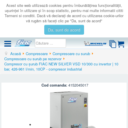
Acest site web utilizează cookies pentru îmbunătăţirea funcţionalităţii,
uşurinţei în utilizare şi în scop statistic, pentru mai multe informatii cititi
Termeni si conditii. Dacă vă declaraţi de acord cu utilizarea cookie-urilor
vă rugăm să faceţi clic pe "Da, sunt de acord"
Da, sunt de acord
Acasă
Compresoare
Compresoare cu surub
COMPRESOARE
Compresoare cu surub pe rezervor
Compresor cu șurub FIAC NEW SILVER VSD 10/300 cu invertor | 10
ACCESORII
bar, 426-961 l/min, 10CP - compresor industrial
PRODUSE NOI
LICHIDARE
Cod comanda:
4152045017
SERVICE
CATALOAGE
CONTACT
AUTENTIFICARE