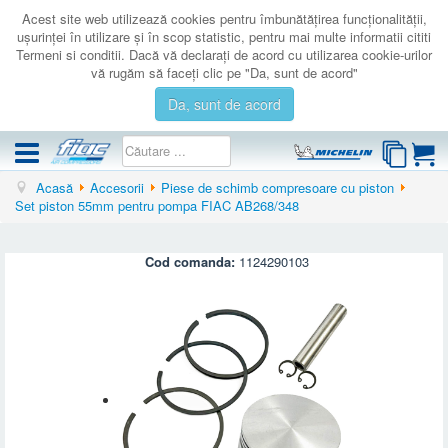
Acest site web utilizează cookies pentru îmbunătăţirea funcţionalităţii,
uşurinţei în utilizare şi în scop statistic, pentru mai multe informatii cititi
Termeni si conditii. Dacă vă declaraţi de acord cu utilizarea cookie-urilor
vă rugăm să faceţi clic pe "Da, sunt de acord"
Da, sunt de acord
Acasă
Accesorii
Piese de schimb compresoare cu piston
COMPRESOARE
Set piston 55mm pentru pompa FIAC AB268/348
ACCESORII
PRODUSE NOI
Cod comanda:
1124290103
LICHIDARE
SERVICE
CATALOAGE
CONTACT
AUTENTIFICARE