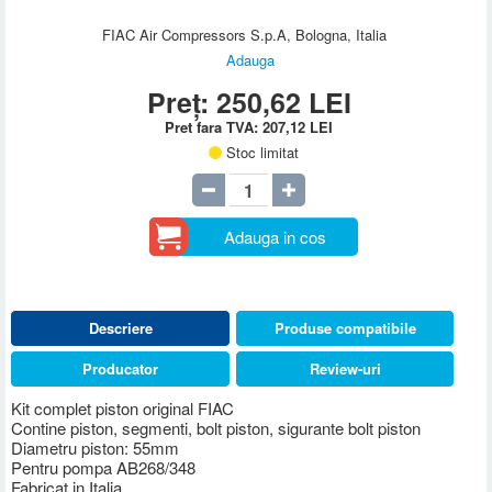
FIAC Air Compressors S.p.A, Bologna, Italia
Adauga
Preț:
250,62
LEI
Pret fara TVA:
207,12
LEI
Stoc limitat
Adauga in cos
Descriere
Produse compatibile
Producator
Review-uri
Kit complet piston original FIAC
Contine piston, segmenti, bolt piston, sigurante bolt piston
Diametru piston: 55mm
Pentru pompa AB268/348
Fabricat in Italia