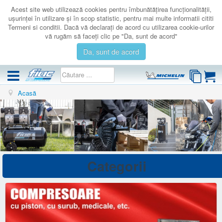
Acest site web utilizează cookies pentru îmbunătăţirea funcţionalităţii,
uşurinţei în utilizare şi în scop statistic, pentru mai multe informatii cititi
Termeni si conditii. Dacă vă declaraţi de acord cu utilizarea cookie-urilor
vă rugăm să faceţi clic pe "Da, sunt de acord"
Da, sunt de acord
Acasă
COMPRESOARE
ACCESORII
PRODUSE NOI
LICHIDARE
SERVICE
Categorii
CATALOAGE
CONTACT
AUTENTIFICARE