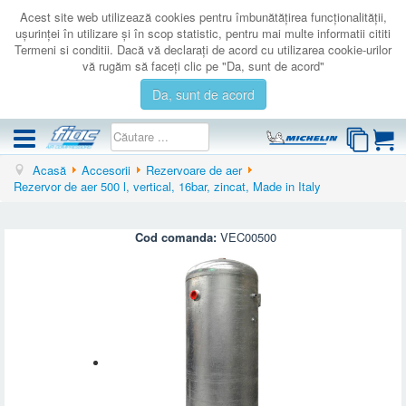
Acest site web utilizează cookies pentru îmbunătăţirea funcţionalităţii,
uşurinţei în utilizare şi în scop statistic, pentru mai multe informatii cititi
Termeni si conditii. Dacă vă declaraţi de acord cu utilizarea cookie-urilor
vă rugăm să faceţi clic pe "Da, sunt de acord"
Da, sunt de acord
Acasă
Accesorii
Rezervoare de aer
COMPRESOARE
Rezervor de aer 500 l, vertical, 16bar, zincat, Made in Italy
ACCESORII
PRODUSE NOI
Cod comanda:
VEC00500
LICHIDARE
SERVICE
CATALOAGE
CONTACT
AUTENTIFICARE