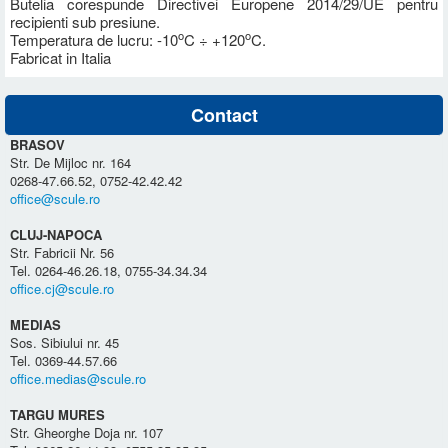
Butelia corespunde Directivei Europene 2014/29/UE pentru
recipienti sub presiune.
o
o
Temperatura de lucru: -10
C ÷ +120
C.
Fabricat in Italia
Contact
BRASOV
Str. De Mijloc nr. 164
0268-47.66.52, 0752-42.42.42
office@scule.ro
CLUJ-NAPOCA
Str. Fabricii Nr. 56
Tel. 0264-46.26.18, 0755-34.34.34
office.cj@scule.ro
MEDIAS
Sos. Sibiului nr. 45
Tel. 0369-44.57.66
office.medias@scule.ro
TARGU MURES
Str. Gheorghe Doja nr. 107