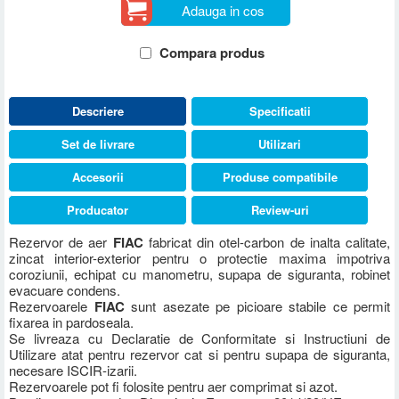
Adauga in cos
Compara produs
Descriere
Specificatii
Set de livrare
Utilizari
Accesorii
Produse compatibile
Producator
Review-uri
Rezervor de aer
FIAC
fabricat din otel-carbon de inalta calitate,
zincat interior-exterior pentru o protectie maxima impotriva
coroziunii, echipat cu manometru, supapa de siguranta, robinet
evacuare condens.
Rezervoarele
FIAC
sunt asezate pe picioare stabile ce permit
fixarea in pardoseala.
Se livreaza cu Declaratie de Conformitate si Instructiuni de
Utilizare atat pentru rezervor cat si pentru supapa de siguranta,
necesare ISCIR-izarii.
Rezervoarele pot fi folosite pentru aer comprimat si azot.