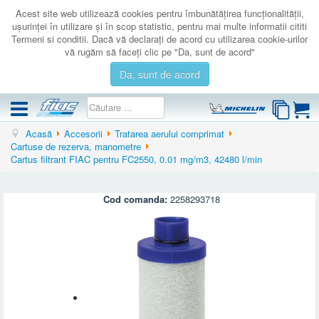
Acest site web utilizează cookies pentru îmbunătăţirea funcţionalităţii,
uşurinţei în utilizare şi în scop statistic, pentru mai multe informatii cititi
Termeni si conditii. Dacă vă declaraţi de acord cu utilizarea cookie-urilor
vă rugăm să faceţi clic pe "Da, sunt de acord"
Da, sunt de acord
Acasă
Accesorii
Tratarea aerului comprimat
COMPRESOARE
Cartuse de rezerva, manometre
Cartus filtrant FIAC pentru FC2550, 0.01 mg/m3, 42480 l/min
ACCESORII
PRODUSE NOI
Cod comanda:
2258293718
LICHIDARE
SERVICE
CATALOAGE
CONTACT
AUTENTIFICARE