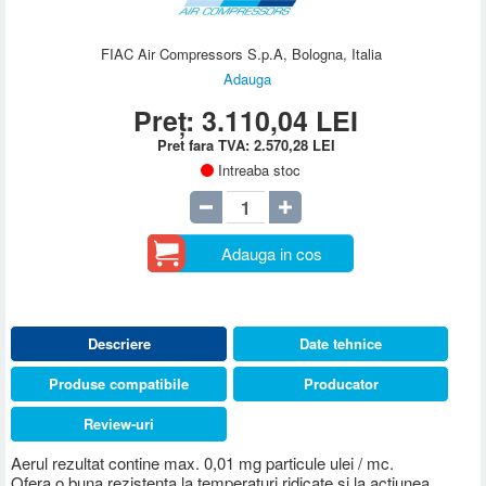
FIAC Air Compressors S.p.A, Bologna, Italia
Adauga
Preț:
3.110,04
LEI
Pret fara TVA:
2.570,28
LEI
Intreaba stoc
Adauga in cos
Descriere
Date tehnice
Produse compatibile
Producator
Review-uri
Aerul rezultat contine max. 0,01 mg particule ulei / mc.
Ofera o buna rezistenta la temperaturi ridicate si la actiunea