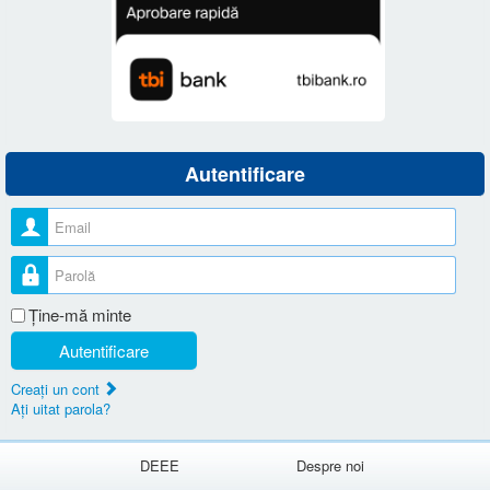
Autentificare
Nume utilizator
Parolă
Ţine-mă minte
Autentificare
Creaţi un cont
Aţi uitat parola?
DEEE
Despre noi