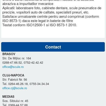
abraziva a impuritatilor mecanice
Aplicatii: laboratoare foto, cabinete dentare, scule pneumatice de
precizie, vopsitorii auto de calitate, specialisti pneuri, etc.
Satisface urmatoarele cerinte pentru aerul comprimat (conform
ISO 8573-1) daca este legat in baterie de filtre
Testat conform ISO12500-1 si ISO 8573-1 2010.
Contact
BRASOV
Str. De Mijloc nr. 164
0268-47.66.52, 0752-42.42.42
office@scule.ro
CLUJ-NAPOCA
Str. Fabricii Nr. 56
Tel. 0264-46.26.18, 0755-34.34.34
office.cj@scule.ro
MEDIAS
Sos. Sibiului nr. 45
Tel. 0369-44.57.66