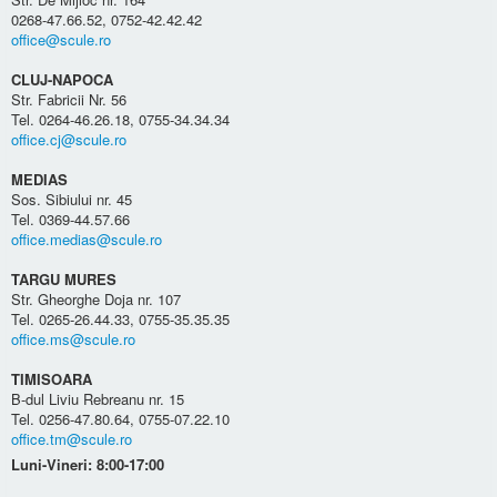
0268-47.66.52, 0752-42.42.42
office@scule.ro
CLUJ-NAPOCA
Str. Fabricii Nr. 56
Tel. 0264-46.26.18, 0755-34.34.34
office.cj@scule.ro
MEDIAS
Sos. Sibiului nr. 45
Tel. 0369-44.57.66
office.medias@scule.ro
TARGU MURES
Str. Gheorghe Doja nr. 107
Tel. 0265-26.44.33, 0755-35.35.35
office.ms@scule.ro
TIMISOARA
B-dul Liviu Rebreanu nr. 15
Tel. 0256-47.80.64, 0755-07.22.10
office.tm@scule.ro
Luni-Vineri: 8:00-17:00