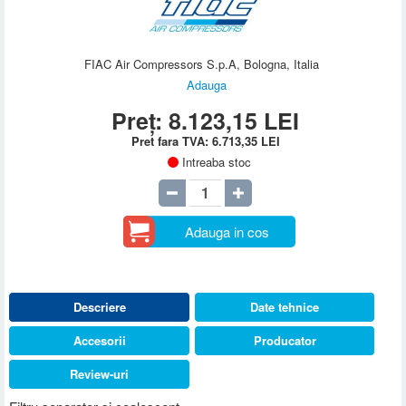
FIAC Air Compressors S.p.A, Bologna, Italia
Adauga
Preț:
8.123,15
LEI
Pret fara TVA:
6.713,35
LEI
Intreaba stoc
Adauga in cos
Descriere
Date tehnice
Accesorii
Producator
Review-uri