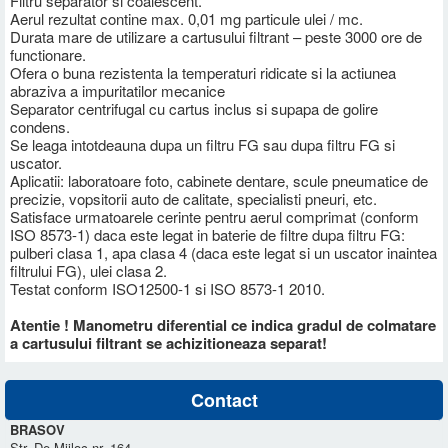
Filtru separator si coalescent.
Aerul rezultat contine max. 0,01 mg particule ulei / mc.
Durata mare de utilizare a cartusului filtrant – peste 3000 ore de
functionare.
Ofera o buna rezistenta la temperaturi ridicate si la actiunea
abraziva a impuritatilor mecanice
Separator centrifugal cu cartus inclus si supapa de golire
condens.
Se leaga intotdeauna dupa un filtru FG sau dupa filtru FG si
uscator.
Aplicatii: laboratoare foto, cabinete dentare, scule pneumatice de
precizie, vopsitorii auto de calitate, specialisti pneuri, etc.
Satisface urmatoarele cerinte pentru aerul comprimat (conform
ISO 8573-1) daca este legat in baterie de filtre dupa filtru FG:
pulberi clasa 1, apa clasa 4 (daca este legat si un uscator inaintea
filtrului FG), ulei clasa 2.
Testat conform ISO12500-1 si ISO 8573-1 2010.
Atentie ! Manometru diferential ce indica gradul de colmatare
a cartusului filtrant se achizitioneaza separat!
Contact
BRASOV
Str. De Mijloc nr. 164