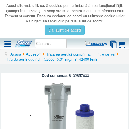
Acest site web utilizează cookies pentru îmbunătăţirea funcţionalităţii,
uşurinţei în utilizare şi în scop statistic, pentru mai multe informatii cititi
Termeni si conditii. Dacă vă declaraţi de acord cu utilizarea cookie-urilor
vă rugăm să faceţi clic pe "Da, sunt de acord"
Da, sunt de acord
Acasă
Accesorii
Tratarea aerului comprimat
Filtre de aer
COMPRESOARE
Filtru de aer industrial FC2550, 0.01 mg/m3, 42480 l/min
ACCESORII
PRODUSE NOI
Cod comanda:
8102857033
LICHIDARE
SERVICE
CATALOAGE
CONTACT
AUTENTIFICARE