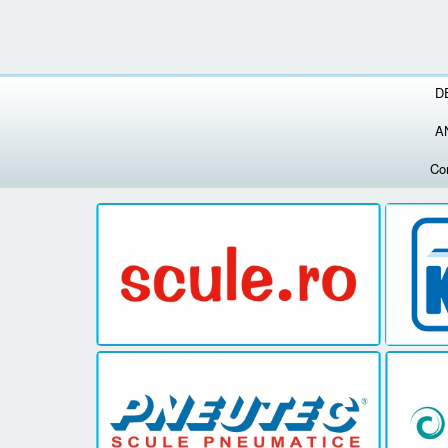
D
A
Co