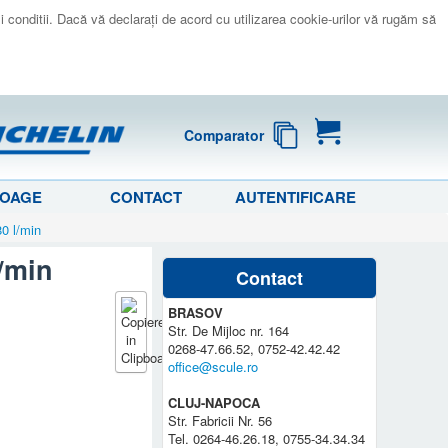
 si conditii. Dacă vă declaraţi de acord cu utilizarea cookie-urilor vă rugăm să
Comparator
LOAGE
CONTACT
AUTENTIFICARE
0 l/min
/min
Contact
BRASOV
Str. De Mijloc nr. 164
0268-47.66.52, 0752-42.42.42
office@scule.ro
CLUJ-NAPOCA
Str. Fabricii Nr. 56
Tel. 0264-46.26.18, 0755-34.34.34