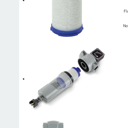
FI
No