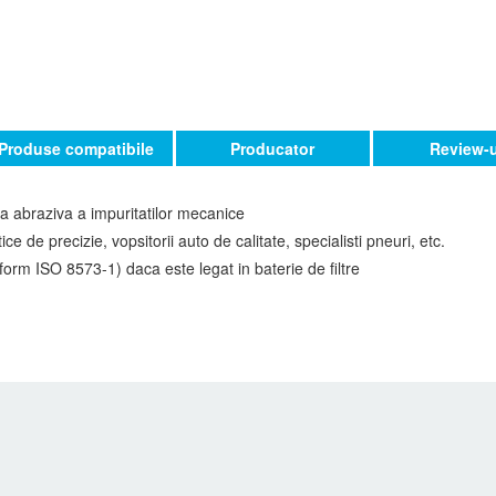
Produse compatibile
Producator
Review-u
ea abraziva a impuritatilor mecanice
e de precizie, vopsitorii auto de calitate, specialisti pneuri, etc.
orm ISO 8573-1) daca este legat in baterie de filtre