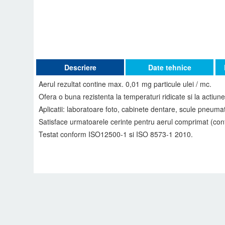
Descriere
Date tehnice
Aerul rezultat contine max. 0,01 mg particule ulei / mc.
Ofera o buna rezistenta la temperaturi ridicate si la actiun
Aplicatii: laboratoare foto, cabinete dentare, scule pneumatic
Satisface urmatoarele cerinte pentru aerul comprimat (conf
Testat conform ISO12500-1 si ISO 8573-1 2010.