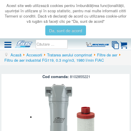
Acest site web utilizează cookies pentru îmbunătăţirea funcţionalităţii,
uşurinţei în utilizare şi în scop statistic, pentru mai multe informatii cititi
Termeni si conditii. Dacă vă declaraţi de acord cu utilizarea cookie-urilor
vă rugăm să faceţi clic pe "Da, sunt de acord"
Da, sunt de acord
Acasă
Accesorii
Tratarea aerului comprimat
Filtre de aer
COMPRESOARE
Filtru de aer industrial FG119, 0.3 mg/m3, 1980 l/min FIAC
ACCESORII
PRODUSE NOI
Cod comanda:
8102855221
LICHIDARE
SERVICE
CATALOAGE
CONTACT
AUTENTIFICARE