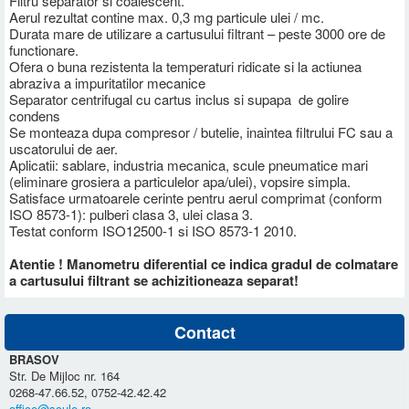
Filtru separator si coalescent.
Aerul rezultat contine max. 0,3 mg particule ulei / mc.
Durata mare de utilizare a cartusului filtrant – peste 3000 ore de
functionare.
Ofera o buna rezistenta la temperaturi ridicate si la actiunea
abraziva a impuritatilor mecanice
Separator centrifugal cu cartus inclus si supapa de golire
condens
Se monteaza dupa compresor / butelie, inaintea filtrului FC sau a
uscatorului de aer.
Aplicatii: sablare, industria mecanica, scule pneumatice mari
(eliminare grosiera a particulelor apa/ulei), vopsire simpla.
Satisface urmatoarele cerinte pentru aerul comprimat (conform
ISO 8573-1): pulberi clasa 3, ulei clasa 3.
Testat conform ISO12500-1 si ISO 8573-1 2010.
Atentie ! Manometru diferential ce indica gradul de colmatare
a cartusului filtrant se achizitioneaza separat!
Contact
BRASOV
Str. De Mijloc nr. 164
0268-47.66.52, 0752-42.42.42
office@scule.ro