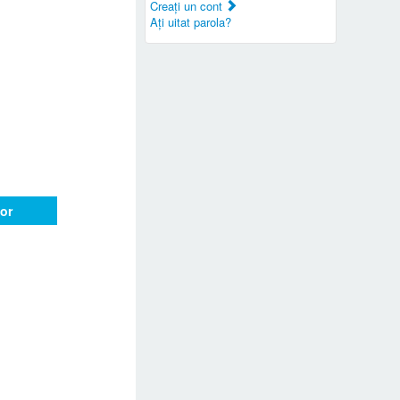
Creaţi un cont
Aţi uitat parola?
or