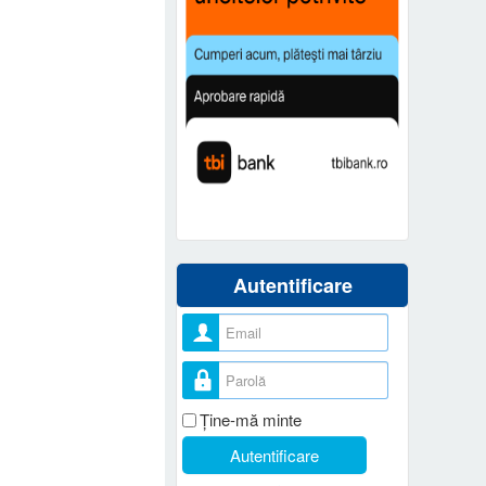
Autentificare
Nume utilizator
Parolă
Ţine-mă minte
Autentificare