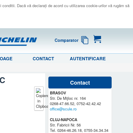
 si conditii. Dacă vă declaraţi de acord cu utilizarea cookie-urilor vă rugăm să
Comparator
LOAGE
CONTACT
AUTENTIFICARE
AC
Contact
BRASOV
Str. De Mijloc nr. 164
0268-47.66.52, 0752-42.42.42
office@scule.ro
CLUJ-NAPOCA
Str. Fabricii Nr. 56
Tel. 0264-46.26.18, 0755-34.34.34