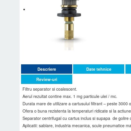
Descriere
Date tehnice
Review-uri
Filtru separator si coalescent.
Aerul rezultat contine max. 1 mg particule ulei / mc.
Durata mare de utilizare a cartusului filtrant – peste 3000 
Ofera o buna rezistenta la temperaturi ridicate si la actiun
Separator centrifugal cu cartus inclus si supapa de golire
Aplicatii: sablare, industria mecanica, scule pneumatice mar