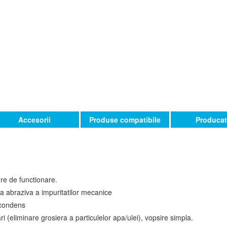
Accesorii
Produse compatibile
Producat
ore de functionare.
ea abraziva a impuritatilor mecanice
 condens
i (eliminare grosiera a particulelor apa/ulei), vopsire simpla.