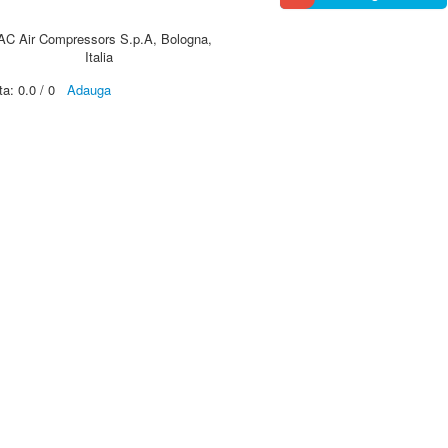
AC Air Compressors S.p.A, Bologna,
Italia
ta:
0.0
/
0
Adauga