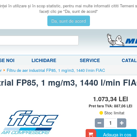
ţei în utilizare şi în scop statistic, pentru mai multe informatii cititi Termeni
faceţi clic pe "Da, sunt de acord"
Da, sunt de acord
E NOI
LICHIDARE
SERVICE
CATA
er
Filtru de aer industrial FP85, 1 mg/m3, 1440 l/min FIAC
trial FP85, 1 mg/m3, 1440 l/min FI
1.073,34
LEI
Pret fara TVA:
887,06
LEI
Stoc limitat
Adauga in cos