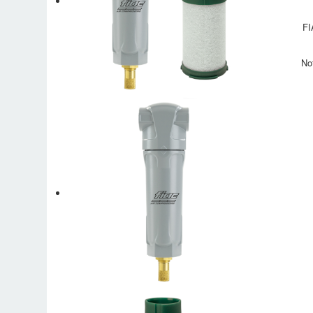
FI
No