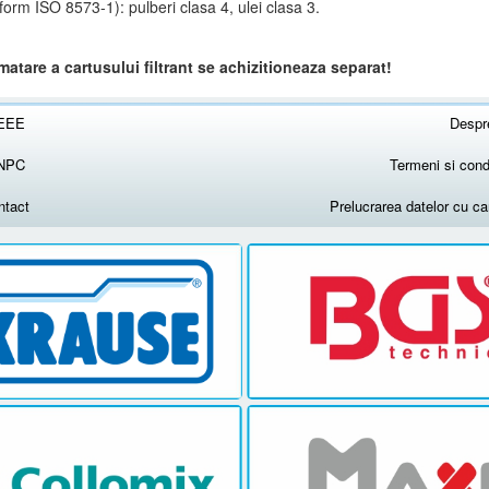
orm ISO 8573-1): pulberi clasa 4, ulei clasa 3.
atare a cartusului filtrant se achizitioneaza separat!
EEE
Despr
NPC
Termeni si condi
ntact
Prelucrarea datelor cu c