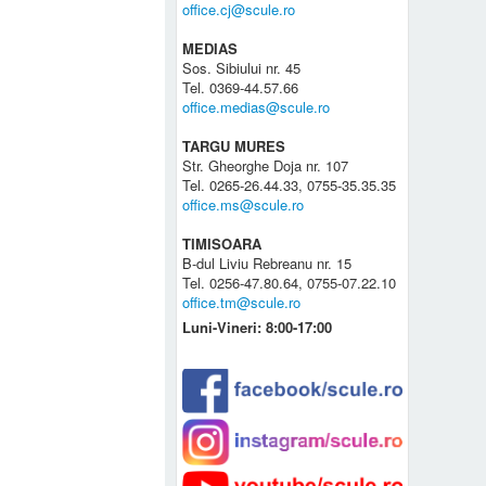
office.cj@scule.ro
MEDIAS
Sos. Sibiului nr. 45
Tel. 0369-44.57.66
office.medias@scule.ro
TARGU MURES
Str. Gheorghe Doja nr. 107
Tel. 0265-26.44.33, 0755-35.35.35
office.ms@scule.ro
TIMISOARA
B-dul Liviu Rebreanu nr. 15
Tel. 0256-47.80.64, 0755-07.22.10
office.tm@scule.ro
Luni-Vineri: 8:00-17:00