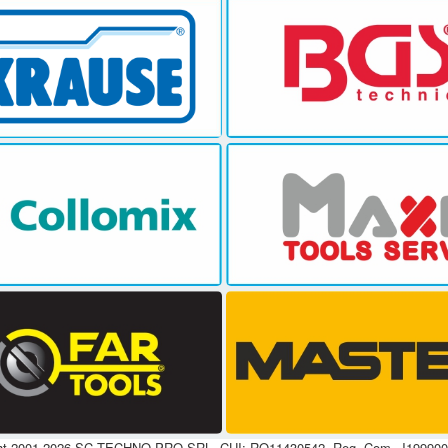
ht 2001-2026 SC TECHNO PRO SRL, CUI: RO11430542, Reg. Com. J19990