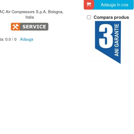
Adauga in cos
AC Air Compressors S.p.A, Bologna,
Compara produs
Italia
ta:
0.0
/
0
Adauga