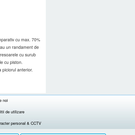
comparativ cu max. 70%
ce au un randament de
presoarele cu surub
le cu piston.
piciorul anterior.
e noi
tii de utilizare
aracter personal & CCTV