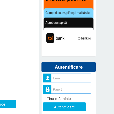
Autentificare
Nume utilizator
Parolă
Ţine-mă minte
vice
Autentificare