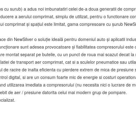
ios cu surub) a adus noi imbunatatiri celei de-a doua generatii de co
oducere a aerului comprimat, simplu de utilizat, pentru o functionare co
ui comprimat și spațiul este limitat, gama compresoare cu șurub NewSi
 din NewSilver o soluție ideală pentru domeniul auto și aplicatii indus
uncționare sunt adesea provocatoare și fiabilitatea compresorului este c
are montat separat pe butelie, cu un punct de roua mai scazut decat la
latiei de transport aer comprimat, cat si a sculelor pneumatice sau utila
 de racire de inalta eficienta cu pierdere extrem de mica de presiune 
rol digital, si are un consum foarte mic de energie si costuri operation
nd utilizarea imediata a compresorului (nu necesita nici o lucrare de 
 debit de aer / presiune datorita celui mai modern grup de pompare.
cializat.