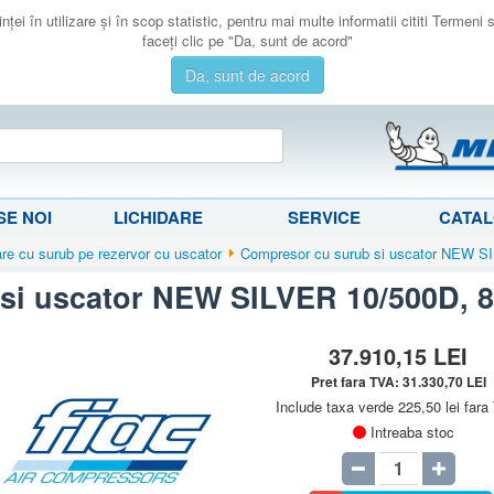
ţei în utilizare şi în scop statistic, pentru mai multe informatii cititi Termeni
faceţi clic pe "Da, sunt de acord"
Da, sunt de acord
E NOI
LICHIDARE
SERVICE
CATA
e cu surub pe rezervor cu uscator
Compresor cu surub si uscator NEW S
si uscator NEW SILVER 10/500D, 8
37.910,15
LEI
Pret fara TVA:
31.330,70
LEI
Include taxa verde 225,50 lei far
Intreaba stoc