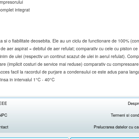
compresorului
omplet integrat
ta si o fiabilitate deosebita. Ele au un ciclu de functionare de 100% (
e aer aspirat = debitul de aer refulat; comparativ cu cele cu piston 
m de ulei (respectiv un continut scazut de ulei in aerul refulat). Com
rare (implicit costuri de service mai reduse) comparativ cu compresoare
acces facil la racordul de purjare a condensului ce este adus pana langa 
nsa in intervalul 1°C - 40°C
EEE
Despr
NPC
Termeni si condi
ntact
Prelucrarea datelor cu c