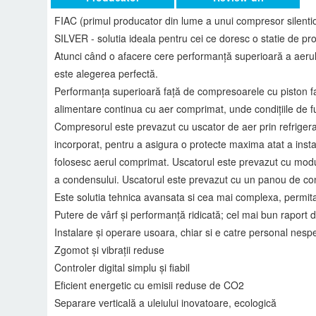
FIAC (primul producator din lume a unui compresor silent
SILVER - solutia ideala pentru cei ce doresc o statie de pr
Atunci când o afacere cere performanță superioară a aerul
este alegerea perfectă.
Performanța superioară față de compresoarele cu piston face
alimentare continua cu aer comprimat, unde condițiile de f
Compresorul este prevazut cu uscator de aer prin refriger
incorporat, pentru a asigura o protecte maxima atat a insta
folosesc aerul comprimat. Uscatorul este prevazut cu modul
a condensului. Uscatorul este prevazut cu un panou de cont
Este solutia tehnica avansata si cea mai complexa, permita
Putere de vârf și performanță ridicată; cel mai bun raport
Instalare și operare usoara, chiar si e catre personal nespe
Zgomot și vibrații reduse
Controler digital simplu și fiabil
Eficient energetic cu emisii reduse de CO2
Separare verticală a uleiului inovatoare, ecologică