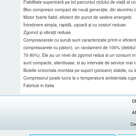
Fiabilitate superioară pe tot parcursul ciclului de viață al 
Bloc compresor compact de nouă generație, din aluminiu c
Motor foarte fiabil, eficient din punct de vedere energetic
Întreținere simpla, rapidă, ușoară și cu costuri reduse.
Zgomot și vibrații reduse
Compresoarele cu surub sunt caracterizate printr-o eficien
compresoarele cu piston), un randament de 100% (debitul d
70-80%). Ele au un nivel de zgomot redus si un consum mini
sunt compacte, silentioase, si au intervale de service mai 
Butelie orizontala montata pe suport (picioare) stabile, cu 
Compresorul poate lucra la o temperatura ambientala cupri
Fabricat in Italia
D
A
Co