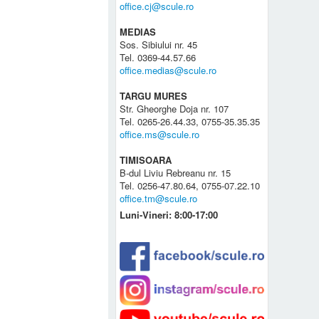
office.cj@scule.ro
MEDIAS
Sos. Sibiului nr. 45
Tel. 0369-44.57.66
office.medias@scule.ro
TARGU MURES
Str. Gheorghe Doja nr. 107
Tel. 0265-26.44.33, 0755-35.35.35
office.ms@scule.ro
TIMISOARA
B-dul Liviu Rebreanu nr. 15
Tel. 0256-47.80.64, 0755-07.22.10
office.tm@scule.ro
Luni-Vineri: 8:00-17:00