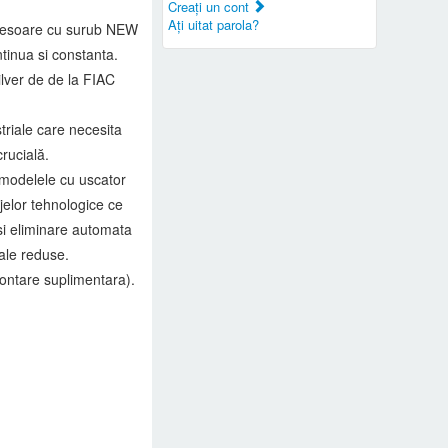
Creaţi un cont
Aţi uitat parola?
mpresoare cu surub NEW
ntinua si constanta.
lver de de la FIAC
triale care necesita
rucială.
 modelele cu uscator
jelor tehnologice ce
si eliminare automata
ale reduse.
montare suplimentara).