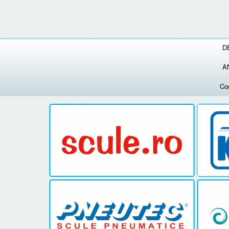
D
A
Co