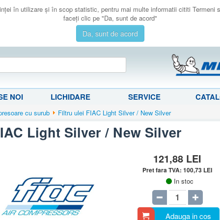
ţei în utilizare şi în scop statistic, pentru mai multe informatii cititi Termeni
faceţi clic pe "Da, sunt de acord"
Da, sunt de acord
E NOI
LICHIDARE
SERVICE
CATA
ompresoare cu surub
Filtru ulei FIAC Light Silver / New Silver
FIAC Light Silver / New Silver
121,88
LEI
Pret fara TVA:
100,73
LEI
In stoc
Adauga in cos