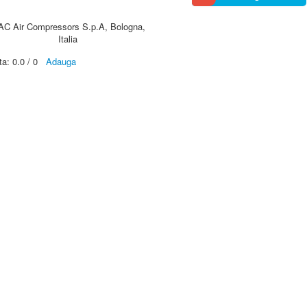
AC Air Compressors S.p.A, Bologna,
Italia
ta:
0.0
/
0
Adauga