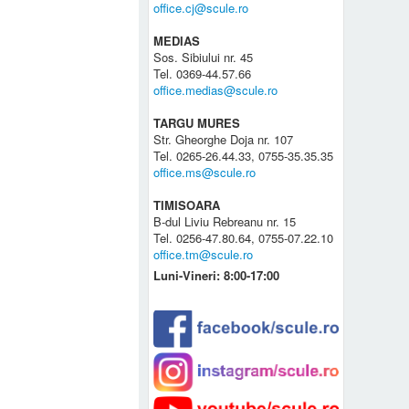
office.cj@scule.ro
MEDIAS
Sos. Sibiului nr. 45
Tel. 0369-44.57.66
office.medias@scule.ro
TARGU MURES
Str. Gheorghe Doja nr. 107
Tel. 0265-26.44.33, 0755-35.35.35
office.ms@scule.ro
TIMISOARA
B-dul Liviu Rebreanu nr. 15
Tel. 0256-47.80.64, 0755-07.22.10
office.tm@scule.ro
Luni-Vineri: 8:00-17:00