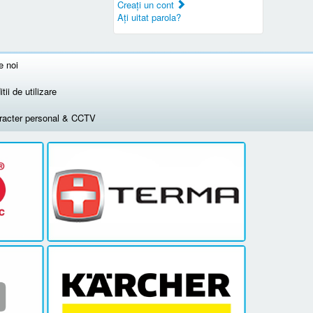
Creaţi un cont
Aţi uitat parola?
e noi
tii de utilizare
aracter personal & CCTV