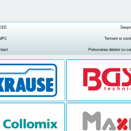
EEE
Despr
NPC
Termeni si condi
ntact
Prelucrarea datelor cu c