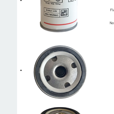
FI
No