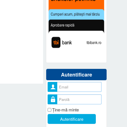
Autentificare
Nume utilizator
Parolă
Ţine-mă minte
Autentificare