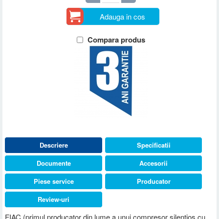
Adauga in cos
Compara produs
Descriere
Specificatii
Documente
Accesorii
Piese service
Producator
Review-uri
FIAC (primul producator din lume a unui compresor silentios cu