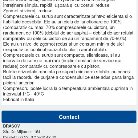
Întreținere simpla, rapidă, ușoară și cu costuri reduse.
Zgomot și vibrații reduse
Compresoarele cu surub sunt caracterizate printr-o eficienta si o
fiabilitate deosebita. Ele au un ciclu de functionare de 100%
(comparativ cu max. 70% compresoarele cu piston), un
randament de 100% (debitul de aer aspirat = debitul de aer refulat;
comparativ cu cele cu piston ce au un randament de 70-80%).
Ele au un nivel de zgomot redus si un consum minim de ulei
(respectiv un continut scazut de ulei in aerul refulat).
Compresoarele cu surub sunt compacte, silentioase, si au
intervale de service mai rare (implicit costuri de service mai
reduse) comparativ cu compresoarele cu piston.
Butelie orizontala montata pe suport (picioare) stabile, cu acces
facil la racordul de purjare a condensului ce este adus pana langa
piciorul anterior.
Compresorul poate lucra la o temperatura ambientala cuprinsa in
intervalul 1°C - 40°C
Fabricat in Italia
Contact
BRASOV
Str. De Mijloc nr. 164
0268-47.66.52, 0752-42.42.42