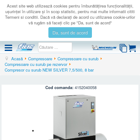
Acest site web utilizează cookies pentru îmbunătăţirea funcţionalităţii,
uşurinţei în utilizare şi în scop statistic, pentru mai multe informatii cititi
Termeni si conditii. Dacă vă declaraţi de acord cu utilizarea cookie-urilor
vă rugăm să faceţi clic pe "Da, sunt de acord"
Da, sunt de acord
Acasă
Compresoare
Compresoare cu surub
COMPRESOARE
Compresoare cu surub pe rezervor
Compresor cu surub NEW SILVER 7,5/500, 8 bar
ACCESORII
PRODUSE NOI
Cod comanda:
4152040058
LICHIDARE
SERVICE
CATALOAGE
CONTACT
AUTENTIFICARE