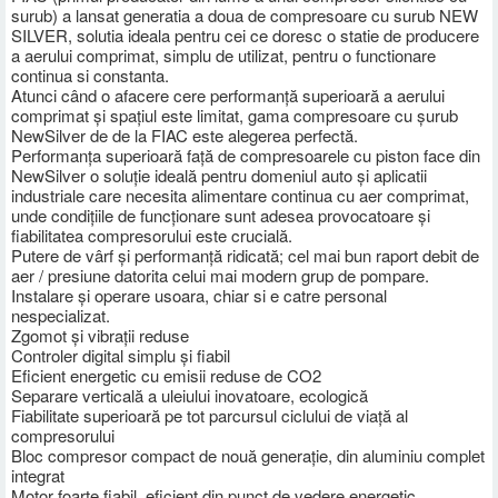
surub) a lansat generatia a doua de compresoare cu surub NEW
SILVER, solutia ideala pentru cei ce doresc o statie de producere
a aerului comprimat, simplu de utilizat, pentru o functionare
continua si constanta.
Atunci când o afacere cere performanță superioară a aerului
comprimat și spațiul este limitat, gama compresoare cu șurub
NewSilver de de la FIAC este alegerea perfectă.
Performanța superioară față de compresoarele cu piston face din
NewSilver o soluție ideală pentru domeniul auto și aplicatii
industriale care necesita alimentare continua cu aer comprimat,
unde condițiile de funcționare sunt adesea provocatoare și
fiabilitatea compresorului este crucială.
Putere de vârf și performanță ridicată; cel mai bun raport debit de
aer / presiune datorita celui mai modern grup de pompare.
Instalare și operare usoara, chiar si e catre personal
nespecializat.
Zgomot și vibrații reduse
Controler digital simplu și fiabil
Eficient energetic cu emisii reduse de CO2
Separare verticală a uleiului inovatoare, ecologică
Fiabilitate superioară pe tot parcursul ciclului de viață al
compresorului
Bloc compresor compact de nouă generație, din aluminiu complet
integrat
Motor foarte fiabil, eficient din punct de vedere energetic