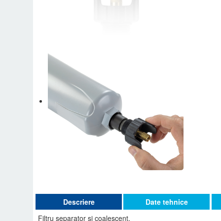
Descriere
Date tehnice
Filtru separator si coalescent.