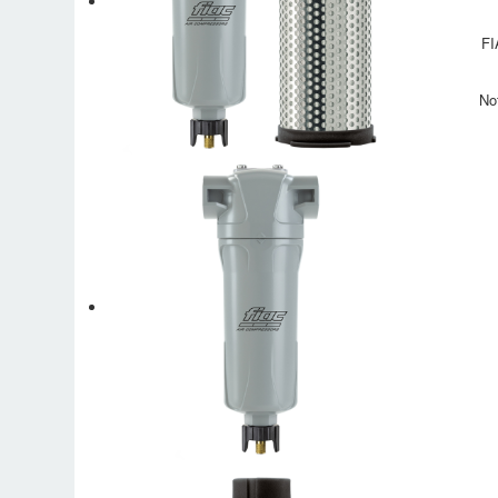
FI
No