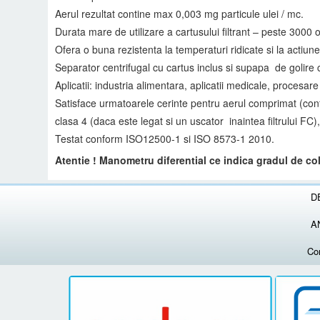
Aerul rezultat contine max 0,003 mg particule ulei / mc.
Durata mare de utilizare a cartusului filtrant – peste 3000 
Ofera o buna rezistenta la temperaturi ridicate si la actiun
Separator centrifugal cu cartus inclus si supapa de golire
Aplicatii: industria alimentara, aplicatii medicale, procesare 
Satisface urmatoarele cerinte pentru aerul comprimat (confo
clasa 4 (daca este legat si un uscator inaintea filtrului FC),
Testat conform ISO12500-1 si ISO 8573-1 2010.
Atentie ! Manometru diferential ce indica gradul de col
D
A
Co