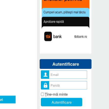
Autentificare
Nume utilizator
Parolă
Ţine-mă minte
ri
Autentificare