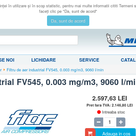
ţei în utilizare şi în scop statistic, pentru mai multe informatii cititi Termeni
faceţi clic pe "Da, sunt de acord"
Da, sunt de acord
E NOI
LICHIDARE
SERVICE
CATA
er
Filtru de aer industrial FV545, 0.003 mg/m3, 9060 l/min
strial FV545, 0.003 mg/m3, 9060 l/m
2.597,63
LEI
Pret fara TVA:
2.146,80
LEI
Intreaba stoc
Adauga in cos