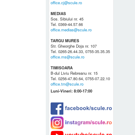
office.cj@scule.ro
MEDIAS
Sos. Sibiului nr. 45
Tel. 0369-44.57.66
office.medias@scule.ro
TARGU MURES
Str. Gheorghe Doja nr. 107
Tel. 0265-26.44.33, 0755-35.35.35
office.ms@scule.ro
TIMISOARA
B-dul Liviu Rebreanu nr. 15
Tel. 0256-47.80.64, 0755-07.22.10
office.tm@scule.ro
Luni-Vineri: 8:00-17:00