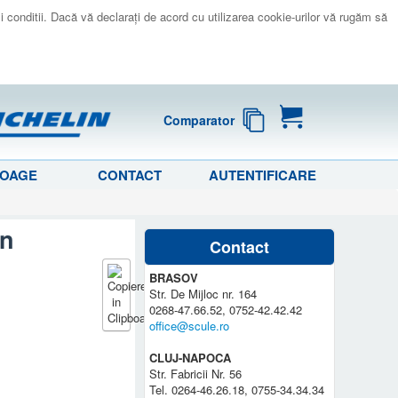
 si conditii. Dacă vă declaraţi de acord cu utilizarea cookie-urilor vă rugăm să
Comparator
LOAGE
CONTACT
AUTENTIFICARE
in
Contact
BRASOV
Str. De Mijloc nr. 164
0268-47.66.52, 0752-42.42.42
office@scule.ro
CLUJ-NAPOCA
Str. Fabricii Nr. 56
Tel. 0264-46.26.18, 0755-34.34.34