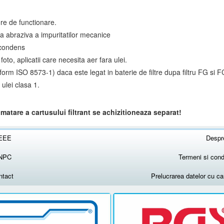
ore de functionare.
ea abraziva a impuritatilor mecanice
 condens
foto, aplicatii care necesita aer fara ulei.
rm ISO 8573-1) daca este legat in baterie de filtre dupa filtru FG si FC
 ulei clasa 1.
matare a cartusului filtrant se achizitioneaza separat!
EEE
Despr
NPC
Termeni si condi
ntact
Prelucrarea datelor cu c