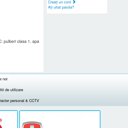
Creaţi un cont
Aţi uitat parola?
: pulberi clasa 1, apa
e noi
tii de utilizare
aracter personal & CCTV