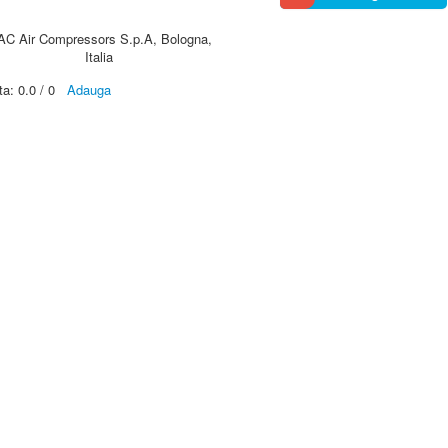
AC Air Compressors S.p.A, Bologna,
Italia
ta:
0.0
/
0
Adauga