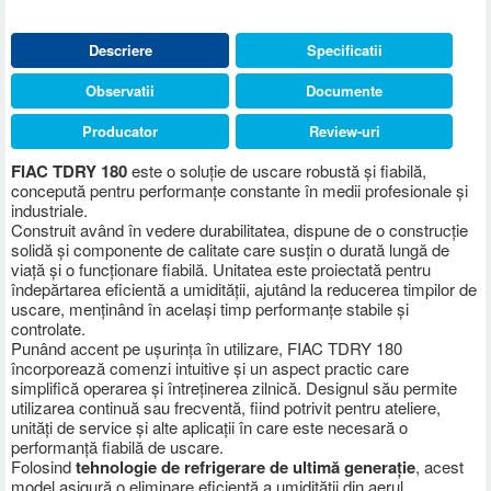
Descriere
Specificatii
Observatii
Documente
Producator
Review-uri
FIAC TDRY 180
este o soluție de uscare robustă și fiabilă,
concepută pentru performanțe constante în medii profesionale și
industriale.
Construit având în vedere durabilitatea, dispune de o construcție
solidă și componente de calitate care susțin o durată lungă de
viață și o funcționare fiabilă. Unitatea este proiectată pentru
îndepărtarea eficientă a umidității, ajutând la reducerea timpilor de
uscare, menținând în același timp performanțe stabile și
controlate.
Punând accent pe ușurința în utilizare, FIAC TDRY 180
încorporează comenzi intuitive și un aspect practic care
simplifică operarea și întreținerea zilnică. Designul său permite
utilizarea continuă sau frecventă, fiind potrivit pentru ateliere,
unități de service și alte aplicații în care este necesară o
performanță fiabilă de uscare.
Folosind
tehnologie de refrigerare de ultimă generație
, acest
model asigură o eliminare eficientă a umidității din aerul