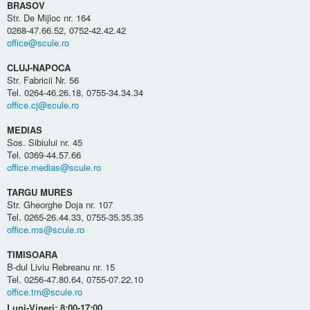
BRASOV
Str. De Mijloc nr. 164
0268-47.66.52, 0752-42.42.42
office@scule.ro
CLUJ-NAPOCA
Str. Fabricii Nr. 56
Tel. 0264-46.26.18, 0755-34.34.34
office.cj@scule.ro
MEDIAS
Sos. Sibiului nr. 45
Tel. 0369-44.57.66
office.medias@scule.ro
TARGU MURES
Str. Gheorghe Doja nr. 107
Tel. 0265-26.44.33, 0755-35.35.35
office.ms@scule.ro
TIMISOARA
B-dul Liviu Rebreanu nr. 15
Tel. 0256-47.80.64, 0755-07.22.10
office.tm@scule.ro
Luni-Vineri: 8:00-17:00