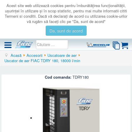
Acest site web utilizează cookies pentru îmbunătăţirea funcţionalităţii,
uşurinţei în utilizare şi în scop statistic, pentru mai multe informatii cititi
Termeni si conditii. Dacă vă declaraţi de acord cu utilizarea cookie-urilor
vă rugăm să faceţi clic pe "Da, sunt de acord"
Da, sunt de acord
Acasă
Accesorii
Uscatoare de aer
COMPRESOARE
Uscator de aer FIAC TDRY 180, 18000 l/min
ACCESORII
PRODUSE NOI
Cod comanda:
TDRY180
LICHIDARE
SERVICE
CATALOAGE
CONTACT
AUTENTIFICARE