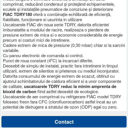
comprimat, reducând condensul și protejând echipamentele,
sculele și instalațiile pneumatice de coroziune și deteriorare
FIAC TDRY180
oferă o combinație echilibrată de eficiență,
fiabilitate, funcționare si usurinta in utilizare
Uscatoarele FIAC din noua serie TDRY, datorita eficientei
imbunatatite a modului de racire, realizeaza o pierdere de
presiune extrem de mica si o economie considerabila de energie
precum si costuri mici de intretinere.
Cadere extrem de mica de presiune (0,30 mbar) chiar si la sarcini
variabile.
Cu panou electronic de comanda si control.
o
Punct de roua constant (4
C) la incarcari diferite.
Deosebit de simplu de instalat, practic fara intretinere in timpul
utilizarii, extrem de silentios si prietenos cu mediul inconjurator.
Datorita consumului de energie extrem de scazut, obtinut cu
ajutorul schimbatorului de caldura eficient si a unor componente
de calitate,
uscatoarele TDRY reduc la minim amprenta de
bioxid de carbon
fiind astfel deosebit de ecologice.
Uscatoarele de aer comprimat cu refrigerare FIAC model TDRY
folosesc freon fara CFC (clorofluorocarbon) astfel incat au un
potential de distrugere a stratului de ozon (ODP) egal cu zero.
Contact