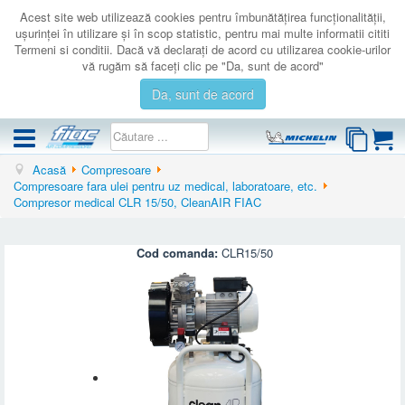
Acest site web utilizează cookies pentru îmbunătăţirea funcţionalităţii,
uşurinţei în utilizare şi în scop statistic, pentru mai multe informatii cititi
Termeni si conditii. Dacă vă declaraţi de acord cu utilizarea cookie-urilor
vă rugăm să faceţi clic pe "Da, sunt de acord"
Da, sunt de acord
Acasă
Compresoare
COMPRESOARE
Compresoare fara ulei pentru uz medical, laboratoare, etc.
Compresor medical CLR 15/50, CleanAIR FIAC
ACCESORII
PRODUSE NOI
Cod comanda:
CLR15/50
LICHIDARE
SERVICE
CATALOAGE
CONTACT
AUTENTIFICARE