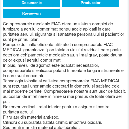
Documente
Producator
Review-uri
Compresoarele medicale FIAC ofera un sistem complet de
furnizare a aerului comprimat pentru acele aplicatii in care
puritatea aerului, siguranta si sanatatea personalului si pacientilor
sunt pe primul plan.
Pompele de inalta eficienta utilizate la compresoarele FIAC
MEDICAL garanteaza lipsa totala a uleiului rezidual, care poate
deteriora echipamentele medicale sau, si mai grav, poate dauna
celor expusi aerului comprimat.
In plus, nivelul de zgomot este adaptat necesitatilor,
compresoarele silentioase putand fi montate langa instrumentele
la care sunt conectate.
Tehnologia folosita si calitatea compresoarelor FIAC MEDICAL
sunt rezultatul unor ample cercetari in domeniu si satisfac cele
mai moderne cerinte. Compresoarele noastre sunt usor de folosit,
au costuri de intretinere minime si mai presus de toate ofera aer
pur.
Rezervor vertical, tratat interior pentru a asigura si pastra
puritatea aerului.
Filtru aer din material anti-soc.
Cilindru cu suprafata tratata chimic impotriva oxidarii.
Segmenti mari din material auto-lubrefiat.