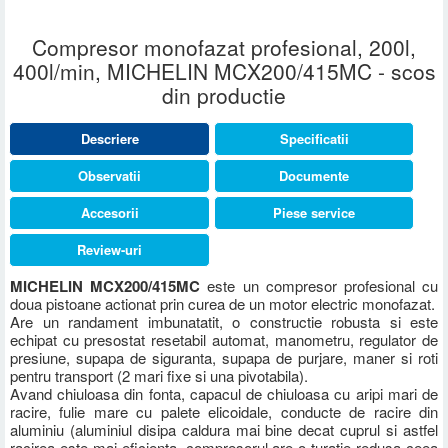
Compresor monofazat profesional, 200l,
400l/min, MICHELIN MCX200/415MC - scos
din productie
Descriere
Specificatii
Observatii
Documente
Accesorii
Piese service
Review-uri
MICHELIN MCX200/415MC
este un compresor profesional cu
doua pistoane actionat prin curea de un motor electric monofazat.
Are un randament imbunatatit, o constructie robusta si este
echipat cu presostat resetabil automat, manometru, regulator de
presiune, supapa de siguranta, supapa de purjare, maner si roti
pentru transport (2 mari fixe si una pivotabila).
Avand chiuloasa din fonta, capacul de chiuloasa cu aripi mari de
racire, fulie mare cu palete elicoidale, conducte de racire din
aluminiu (aluminiul disipa caldura mai bine decat cuprul si astfel
racirea este mai eficienta, compresorul are o turatie redusa ceea