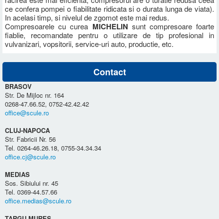
ce confera pompei o fiabilitate ridicata si o durata lunga de viata).
In acelasi timp, si nivelul de zgomot este mai redus.
Compresoarele cu curea
MICHELIN
sunt compresoare foarte
fiablie, recomandate pentru o utilizare de tip profesional in
vulvanizari, vopsitorii, service-uri auto, productie, etc.
Contact
BRASOV
Str. De Mijloc nr. 164
0268-47.66.52, 0752-42.42.42
office@scule.ro
CLUJ-NAPOCA
Str. Fabricii Nr. 56
Tel. 0264-46.26.18, 0755-34.34.34
office.cj@scule.ro
MEDIAS
Sos. Sibiului nr. 45
Tel. 0369-44.57.66
office.medias@scule.ro
TARGU MURES