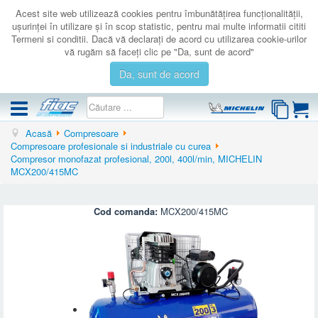
Acest site web utilizează cookies pentru îmbunătăţirea funcţionalităţii,
uşurinţei în utilizare şi în scop statistic, pentru mai multe informatii cititi
Termeni si conditii. Dacă vă declaraţi de acord cu utilizarea cookie-urilor
vă rugăm să faceţi clic pe "Da, sunt de acord"
Da, sunt de acord
Acasă
Compresoare
COMPRESOARE
Compresoare profesionale si industriale cu curea
Compresor monofazat profesional, 200l, 400l/min, MICHELIN
ACCESORII
MCX200/415MC
PRODUSE NOI
LICHIDARE
Cod comanda:
MCX200/415MC
SERVICE
CATALOAGE
CONTACT
AUTENTIFICARE