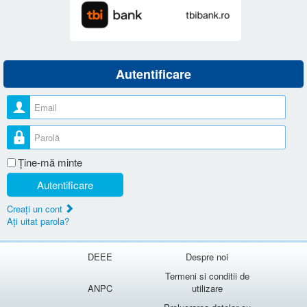
Autentificare
Nume utilizator
Parolă
Ţine-mă minte
Autentificare
Creaţi un cont
Aţi uitat parola?
DEEE
Despre noi
Termeni si conditii de
ANPC
utilizare