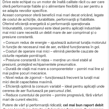
Drive este echipat cu un motor de înaltă calitate răcit cu aer care
oferă performanțe fiabile și o alimentare flexibilă cu aer pentru a
se adapta nevoilor specifice.
Aceast compresor oferă beneficii mai mari decat oricând, legate
de costul de achiziție, durabilitate, performanță și fiabilitate.
Oferind eficiență energetică si performanță operaționala
îmbunatatită, compresorul este ideal pentru aplicații industriale
mai mici care necesită un debit mare de aer comprimat și o
presiune constantă.
•
Consum redus de energie – ajustează automat turația motorului
în funcție de necesarul real de aer, evitând funcționarea în gol.
•
Costuri de operare mai mici – elimină pierderile cauzate de
ciclurile repetate pornit/oprit.
•
Presiune constantă în rețea – menține un nivel stabil al
presiunii, protejând echipamentele pneumatice.
•
Durată de viață mai mare a componentelor – porniri mai line și
mai puține șocuri mecanice.
•
Nivel redus de zgomot – funcționează frecvent la turații mai
mici decât capacitatea maximă.
•
Eficiență optimă la consum variabil – ideal pentru aplicații unde
cererea de aer fluctuează pe parcursul zilei.
•
Reduce curentului de pornire – pornire progresivă, fără vârfuri
mari de curent electric.
Putere de vârf și performanță ridicată;
cel mai bun raport debit