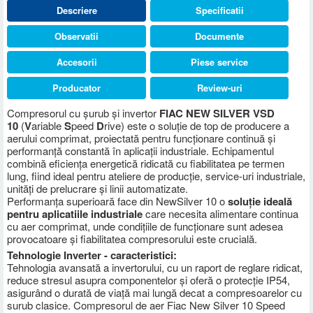
Descriere
Specificatii
Observatii
Documente
Accesorii
Piese service
Producator
Review-uri
Compresorul cu șurub și invertor
FIAC NEW SILVER VSD
10
(
V
ariable
S
peed
D
rive) este o soluție de top de producere a
aerului comprimat, proiectată pentru funcționare continuă și
performanță constantă în aplicații industriale. Echipamentul
combină eficiența energetică ridicată cu fiabilitatea pe termen
lung, fiind ideal pentru ateliere de producție, service-uri industriale,
unități de prelucrare și linii automatizate.
Performanța superioară face din NewSilver 10 o
soluție ideală
pentru aplicatiile industriale
care necesita alimentare continua
cu aer comprimat, unde condițiile de funcționare sunt adesea
provocatoare și fiabilitatea compresorului este crucială.
Tehnologie Inverter - caracteristici:
Tehnologia avansată a invertorului, cu un raport de reglare ridicat,
reduce stresul asupra componentelor și oferă o protecție IP54,
asigurând o durată de viață mai lungă decat a compresoarelor cu
surub clasice. Compresorul de aer Fiac New Silver 10 Speed