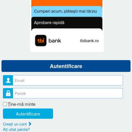
Autentificare
Nume utilizator
Parolă
Ţine-mă minte
Autentificare
Creaţi un cont
Aţi uitat parola?