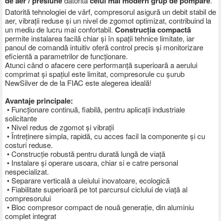
de aer / presiune
datorita
celui mai modern grup de pompare
.
Datorită tehnologiei de vârf, compresorul asigură un debit stabil de
aer, vibrații reduse și un nivel de zgomot optimizat, contribuind la
un mediu de lucru mai confortabil.
Construcția compactă
permite instalarea facilă chiar și în spații tehnice limitate, iar
panoul de comandă intuitiv oferă control precis și monitorizare
eficientă a parametrilor de funcționare.
Atunci când o afacere cere performanță superioară a aerului
comprimat și spațiul este limitat, compresorule cu șurub
NewSilver de de la FIAC este alegerea ideală!
Avantaje principale:
• Funcționare continuă, fiabilă, pentru aplicații industriale
solicitante
• Nivel redus de zgomot și vibrații
• Întreținere simpla, rapidă, cu acces facil la componente și cu
costuri reduse.
• Construcție robustă pentru durată lungă de viață
• Instalare și operare usoara, chiar si e catre personal
nespecializat.
• Separare verticală a uleiului inovatoare, ecologică
• Fiabilitate superioară pe tot parcursul ciclului de viață al
compresorului
• Bloc compresor compact de nouă generație, din aluminiu
complet integrat