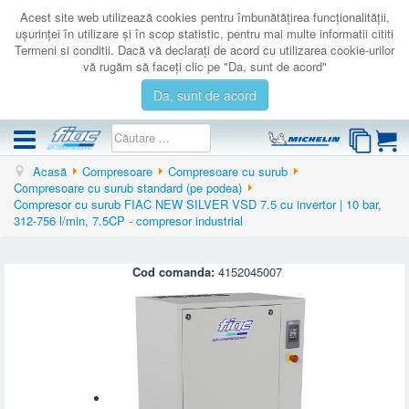
Acest site web utilizează cookies pentru îmbunătăţirea funcţionalităţii,
uşurinţei în utilizare şi în scop statistic, pentru mai multe informatii cititi
Termeni si conditii. Dacă vă declaraţi de acord cu utilizarea cookie-urilor
vă rugăm să faceţi clic pe "Da, sunt de acord"
Da, sunt de acord
Acasă
Compresoare
Compresoare cu surub
COMPRESOARE
Compresoare cu surub standard (pe podea)
Compresor cu surub FIAC NEW SILVER VSD 7.5 cu invertor | 10 bar,
ACCESORII
312-756 l/min, 7.5CP - compresor industrial
PRODUSE NOI
LICHIDARE
Cod comanda:
4152045007
SERVICE
CATALOAGE
CONTACT
AUTENTIFICARE