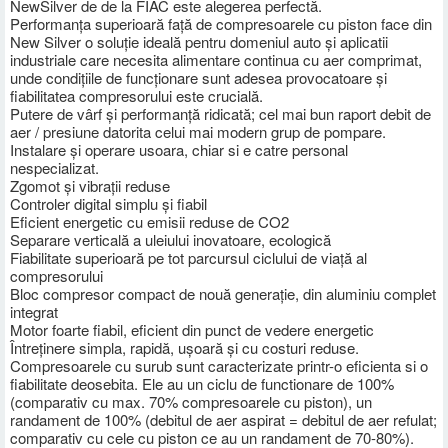
NewSilver de de la FIAC este alegerea perfectă.
Performanța superioară față de compresoarele cu piston face din
New Silver o soluție ideală pentru domeniul auto și aplicatii
industriale care necesita alimentare continua cu aer comprimat,
unde condițiile de funcționare sunt adesea provocatoare și
fiabilitatea compresorului este crucială.
Putere de vârf și performanță ridicată; cel mai bun raport debit de
aer / presiune datorita celui mai modern grup de pompare.
Instalare și operare usoara, chiar si e catre personal
nespecializat.
Zgomot și vibrații reduse
Controler digital simplu și fiabil
Eficient energetic cu emisii reduse de CO2
Separare verticală a uleiului inovatoare, ecologică
Fiabilitate superioară pe tot parcursul ciclului de viață al
compresorului
Bloc compresor compact de nouă generație, din aluminiu complet
integrat
Motor foarte fiabil, eficient din punct de vedere energetic
Întreținere simpla, rapidă, ușoară și cu costuri reduse.
Compresoarele cu surub sunt caracterizate printr-o eficienta si o
fiabilitate deosebita. Ele au un ciclu de functionare de 100%
(comparativ cu max. 70% compresoarele cu piston), un
randament de 100% (debitul de aer aspirat = debitul de aer refulat;
comparativ cu cele cu piston ce au un randament de 70-80%).