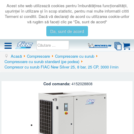
Acest site web utilizează cookies pentru îmbunătăţirea funcţionalităţii,
uşurinţei în utilizare şi în scop statistic, pentru mai multe informatii cititi
Termeni si conditii. Dacă vă declaraţi de acord cu utilizarea cookie-urilor
vă rugăm să faceţi clic pe "Da, sunt de acord"
Da, sunt de acord
Acasă
Compresoare
Compresoare cu surub
COMPRESOARE
Compresoare cu surub standard (pe podea)
Compresor cu surub FIAC New Silver 25, 8 bar, 25 CP, 3000 l/min
ACCESORII
PRODUSE NOI
Cod comanda:
4152028808
LICHIDARE
SERVICE
CATALOAGE
CONTACT
AUTENTIFICARE