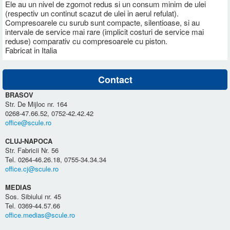
Ele au un nivel de zgomot redus si un consum minim de ulei
(respectiv un continut scazut de ulei in aerul refulat).
Compresoarele cu surub sunt compacte, silentioase, si au
intervale de service mai rare (implicit costuri de service mai
reduse) comparativ cu compresoarele cu piston.
Fabricat in Italia
Contact
BRASOV
Str. De Mijloc nr. 164
0268-47.66.52, 0752-42.42.42
office@scule.ro
CLUJ-NAPOCA
Str. Fabricii Nr. 56
Tel. 0264-46.26.18, 0755-34.34.34
office.cj@scule.ro
MEDIAS
Sos. Sibiului nr. 45
Tel. 0369-44.57.66
office.medias@scule.ro