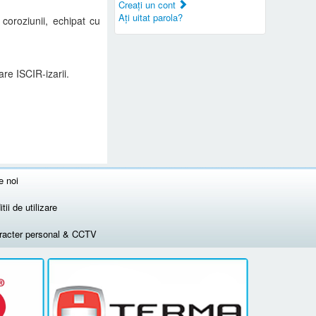
Creaţi un cont
Aţi uitat parola?
 coroziunii, echipat cu
re ISCIR-izarii.
e noi
tii de utilizare
aracter personal & CCTV