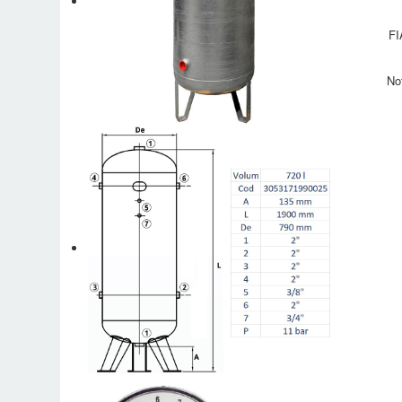
FI
No