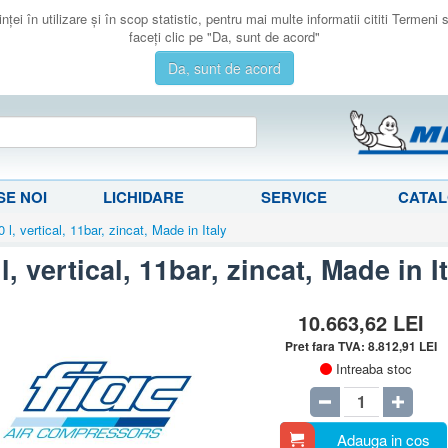
ţei în utilizare şi în scop statistic, pentru mai multe informatii cititi Termeni
faceţi clic pe "Da, sunt de acord"
Da, sunt de acord
E NOI
LICHIDARE
SERVICE
CATA
l, vertical, 11bar, zincat, Made in Italy
, vertical, 11bar, zincat, Made in I
10.663,62
LEI
Pret fara TVA:
8.812,91
LEI
Intreaba stoc
Adauga in cos