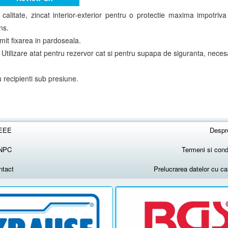
 calitate, zincat interior-exterior pentru o protectie maxima impotriva
ns.
mit fixarea in pardoseala.
 Utilizare atat pentru rezervor cat si pentru supapa de siguranta, necesa
recipienti sub presiune.
EEE
Despr
NPC
Termeni si condi
ntact
Prelucrarea datelor cu c