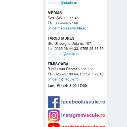
office.cj@scule.ro
MEDIAS
Sos. Sibiului nr. 45
Tel. 0369-44.57.66
office.medias@scule.ro
TARGU MURES
Str. Gheorghe Doja nr. 107
Tel. 0265-26.44.33, 0755-35.35.35
office.ms@scule.ro
TIMISOARA
B-dul Liviu Rebreanu nr. 15
Tel. 0256-47.80.64, 0755-07.22.10
office.tm@scule.ro
Luni-Vineri: 8:00-17:00