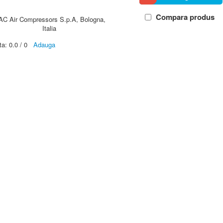
Compara produs
AC Air Compressors S.p.A, Bologna,
Italia
ta:
0.0
/
0
Adauga