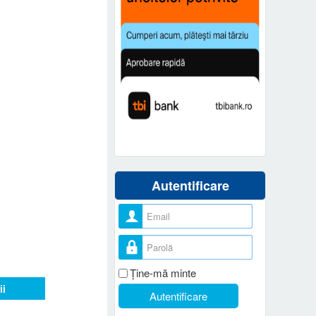
Autentificare
Nume utilizator
Parolă
Ţine-mă minte
ii
Autentificare