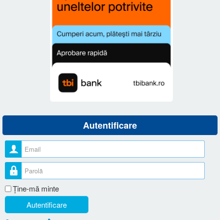
Autentificare
Nume utilizator
Parolă
Ţine-mă minte
Autentificare