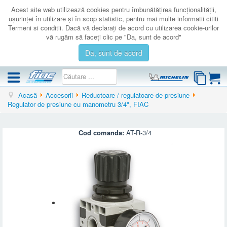
Acest site web utilizează cookies pentru îmbunătăţirea funcţionalităţii,
uşurinţei în utilizare şi în scop statistic, pentru mai multe informatii cititi
Termeni si conditii. Dacă vă declaraţi de acord cu utilizarea cookie-urilor
vă rugăm să faceţi clic pe "Da, sunt de acord"
Da, sunt de acord
Acasă
Accesorii
Reductoare / regulatoare de presiune
COMPRESOARE
Regulator de presiune cu manometru 3/4", FIAC
ACCESORII
PRODUSE NOI
Cod comanda:
AT-R-3/4
LICHIDARE
SERVICE
CATALOAGE
CONTACT
AUTENTIFICARE