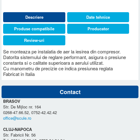
Descriere
Date tehnice
Produse compatibile
Producator
Review-uri
Se monteaza pe instalatia de aer la iesirea din compresor.
Datorita sistemului de reglare performant, asigura o presiune
constanta si o calitate superioara a aerului utilizat.
Cu manometru de precizie ce indica presiunea reglata
Fabricat in Italia
Contact
BRASOV
Str. De Mijloc nr. 164
0268-47.66.52, 0752-42.42.42
office@scule.ro
CLUJ-NAPOCA
Str. Fabricii Nr. 56