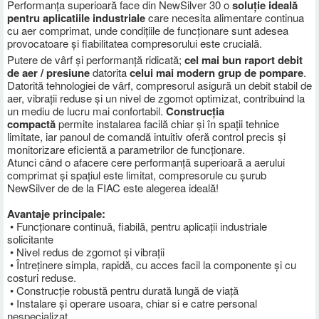
Performanța superioară face din NewSilver 30 o
soluție ideală
pentru aplicatiile industriale
care necesita alimentare continua
cu aer comprimat, unde condițiile de funcționare sunt adesea
provocatoare și fiabilitatea compresorului este crucială.
Putere de vârf și performanță ridicată;
cel mai bun raport debit
de aer / presiune
datorita
celui mai modern grup de pompare
.
Datorită tehnologiei de vârf, compresorul asigură un debit stabil de
aer, vibrații reduse și un nivel de zgomot optimizat, contribuind la
un mediu de lucru mai confortabil.
Construcția
compactă
permite instalarea facilă chiar și în spații tehnice
limitate, iar panoul de comandă intuitiv oferă control precis și
monitorizare eficientă a parametrilor de funcționare.
Atunci când o afacere cere performanță superioară a aerului
comprimat și spațiul este limitat, compresorule cu șurub
NewSilver de de la FIAC este alegerea ideală!
Avantaje principale:
• Funcționare continuă, fiabilă, pentru aplicații industriale
solicitante
• Nivel redus de zgomot și vibrații
• Întreținere simpla, rapidă, cu acces facil la componente și cu
costuri reduse.
• Construcție robustă pentru durată lungă de viață
• Instalare și operare usoara, chiar si e catre personal
nespecializat.