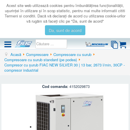
Acest site web utilizează cookies pentru îmbunătăţirea funcţionalităţii,
uşurinţei în utilizare şi în scop statistic, pentru mai multe informatii cititi
Termeni si conditii. Dacă vă declaraţi de acord cu utilizarea cookie-urilor
vă rugăm să faceţi clic pe "Da, sunt de acord"
Da, sunt de acord
Acasă
Compresoare
Compresoare cu surub
COMPRESOARE
Compresoare cu surub standard (pe podea)
Compresor cu șurub FIAC NEW SILVER 30 | 13 bar, 2673 l/min, 30CP -
ACCESORII
compresor industrial
PRODUSE NOI
LICHIDARE
Cod comanda:
4152029873
SERVICE
CATALOAGE
CONTACT
AUTENTIFICARE