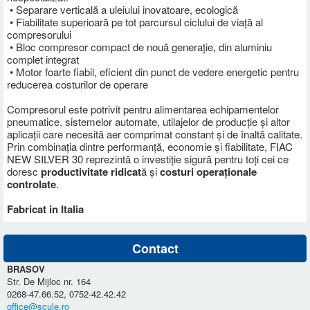
• Separare verticală a uleiului inovatoare, ecologică
• Fiabilitate superioară pe tot parcursul ciclului de viață al
compresorului
• Bloc compresor compact de nouă generație, din aluminiu
complet integrat
• Motor foarte fiabil, eficient din punct de vedere energetic pentru
reducerea costurilor de operare
Compresorul este potrivit pentru alimentarea echipamentelor
pneumatice, sistemelor automate, utilajelor de producție și altor
aplicații care necesită aer comprimat constant și de înaltă calitate.
Prin combinația dintre performanță, economie și fiabilitate, FIAC
NEW SILVER 30 reprezintă o investiție sigură pentru toți cei ce
doresc
productivitate ridicat
ă și
costuri operaționale
controlate
.
Fabricat in Italia
Contact
BRASOV
Str. De Mijloc nr. 164
0268-47.66.52, 0752-42.42.42
office@scule.ro