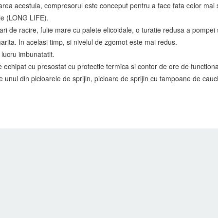
icarea acestuia, compresorul este conceput pentru a face fata celor mai s
ale (LONG LIFE).
ri de racire, fulie mare cu palete elicoidale, o turatie redusa a pompei 
rita. In acelasi timp, si nivelul de zgomot este mai redus.
lucru imbunatatit.
e echipat cu presostat cu protectie termica si contor de ore de functi
unul din picioarele de sprijin, picioare de sprijin cu tampoane de cauci