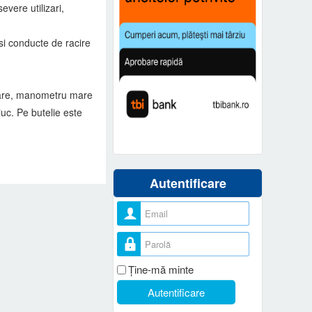
evere utilizari,
si conducte de racire
onare, manometru mare
uc. Pe butelie este
Autentificare
Nume utilizator
Parolă
Ţine-mă minte
Autentificare