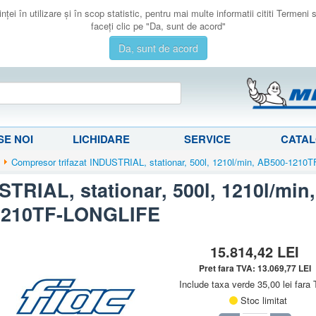
ţei în utilizare şi în scop statistic, pentru mai multe informatii cititi Termeni
faceţi clic pe "Da, sunt de acord"
Da, sunt de acord
E NOI
LICHIDARE
SERVICE
CATA
Compresor trifazat INDUSTRIAL, stationar, 500l, 1210l/min, AB500-121
TRIAL, stationar, 500l, 1210l/min
1210TF-LONGLIFE
15.814,42
LEI
Pret fara TVA:
13.069,77
LEI
Include taxa verde 35,00 lei fara
Stoc limitat