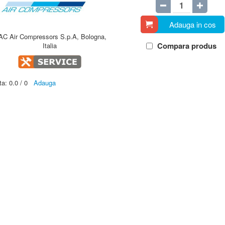
Adauga in cos
AC Air Compressors S.p.A, Bologna,
Compara produs
Italia
ta:
0.0
/
0
Adauga