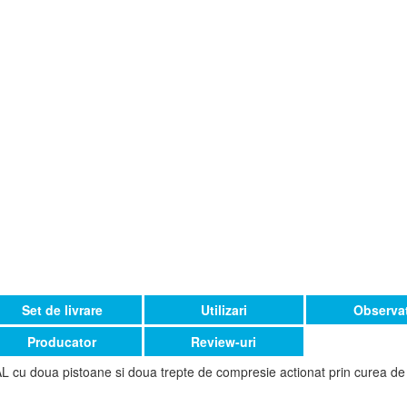
Set de livrare
Utilizari
Observat
Producator
Review-uri
doua pistoane si doua trepte de compresie actionat prin curea de u