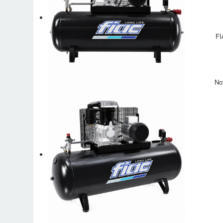
FI
No