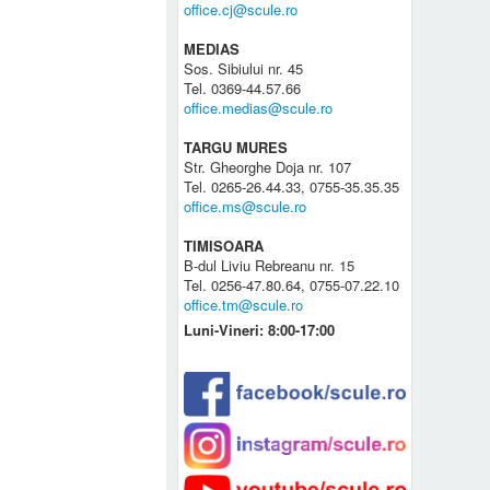
office.cj@scule.ro
MEDIAS
Sos. Sibiului nr. 45
Tel. 0369-44.57.66
office.medias@scule.ro
TARGU MURES
Str. Gheorghe Doja nr. 107
Tel. 0265-26.44.33, 0755-35.35.35
office.ms@scule.ro
TIMISOARA
B-dul Liviu Rebreanu nr. 15
Tel. 0256-47.80.64, 0755-07.22.10
office.tm@scule.ro
Luni-Vineri: 8:00-17:00