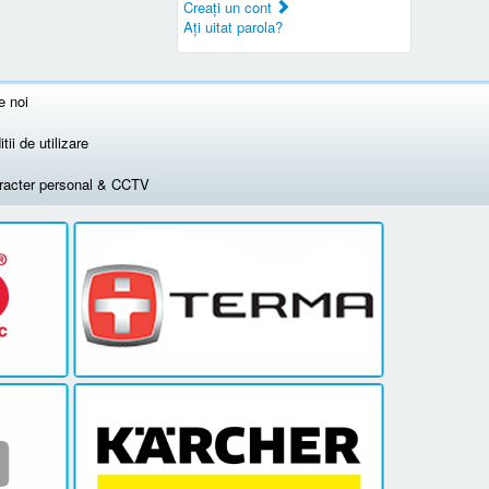
Creaţi un cont
Aţi uitat parola?
e noi
tii de utilizare
aracter personal & CCTV