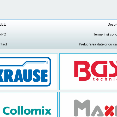
EEE
Despr
NPC
Termeni si condi
ntact
Prelucrarea datelor cu c