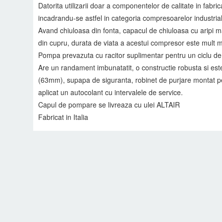
Datorita utilizarii doar a componentelor de calitate in fabr
incadrandu-se astfel in categoria compresoarelor industri
Avand chiuloasa din fonta, capacul de chiuloasa cu aripi ma
din cupru, durata de viata a acestui compresor este mult ma
Pompa prevazuta cu racitor suplimentar pentru un ciclu de 
Are un randament imbunatatit, o constructie robusta si est
(63mm), supapa de siguranta, robinet de purjare montat pe 
aplicat un autocolant cu intervalele de service.
Capul de pompare se livreaza cu ulei ALTAIR
Fabricat in Italia