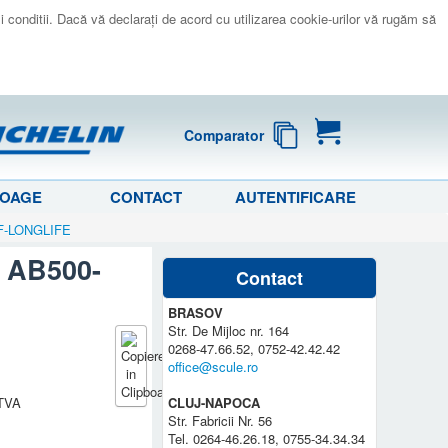
 si conditii. Dacă vă declaraţi de acord cu utilizarea cookie-urilor vă rugăm să
Comparator
LOAGE
CONTACT
AUTENTIFICARE
0TF-LONGLIFE
, AB500-
Contact
BRASOV
Str. De Mijloc nr. 164
0268-47.66.52, 0752-42.42.42
office@scule.ro
 TVA
CLUJ-NAPOCA
Str. Fabricii Nr. 56
Tel. 0264-46.26.18, 0755-34.34.34