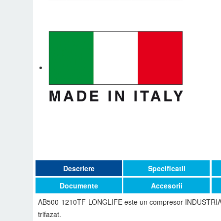
Descriere
Specificatii
Documente
Accesorii
AB500-1210TF-LONGLIFE este un compresor INDUSTRIAL cu 
trifazat.