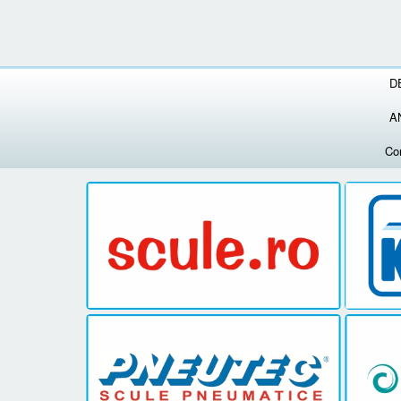
D
A
Co