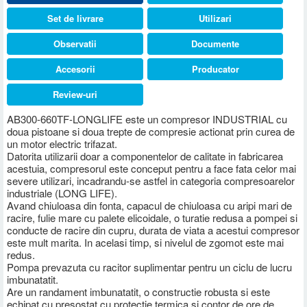
Set de livrare
Utilizari
Observatii
Documente
Accesorii
Producator
Review-uri
AB300-660TF-LONGLIFE este un compresor INDUSTRIAL cu
doua pistoane si doua trepte de compresie actionat prin curea de
un motor electric trifazat.
Datorita utilizarii doar a componentelor de calitate in fabricarea
acestuia, compresorul este conceput pentru a face fata celor mai
severe utilizari, incadrandu-se astfel in categoria compresoarelor
industriale (LONG LIFE).
Avand chiuloasa din fonta, capacul de chiuloasa cu aripi mari de
racire, fulie mare cu palete elicoidale, o turatie redusa a pompei si
conducte de racire din cupru, durata de viata a acestui compresor
este mult marita. In acelasi timp, si nivelul de zgomot este mai
redus.
Pompa prevazuta cu racitor suplimentar pentru un ciclu de lucru
imbunatatit.
Are un randament imbunatatit, o constructie robusta si este
echipat cu presostat cu protectie termica si contor de ore de