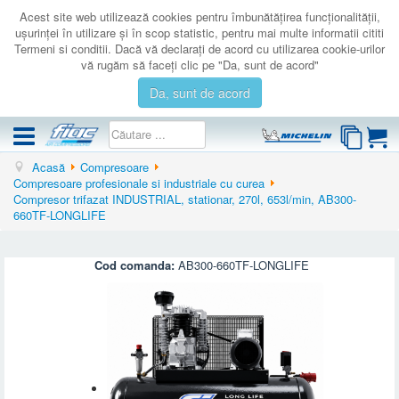
Acest site web utilizează cookies pentru îmbunătăţirea funcţionalităţii,
uşurinţei în utilizare şi în scop statistic, pentru mai multe informatii cititi
Termeni si conditii. Dacă vă declaraţi de acord cu utilizarea cookie-urilor
vă rugăm să faceţi clic pe "Da, sunt de acord"
Da, sunt de acord
Acasă
Compresoare
COMPRESOARE
Compresoare profesionale si industriale cu curea
Compresor trifazat INDUSTRIAL, stationar, 270l, 653l/min, AB300-
ACCESORII
660TF-LONGLIFE
PRODUSE NOI
LICHIDARE
Cod comanda:
AB300-660TF-LONGLIFE
SERVICE
CATALOAGE
CONTACT
AUTENTIFICARE