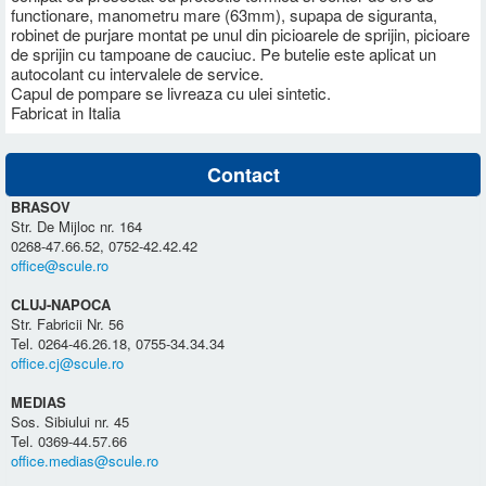
functionare, manometru mare (63mm), supapa de siguranta,
robinet de purjare montat pe unul din picioarele de sprijin, picioare
de sprijin cu tampoane de cauciuc. Pe butelie este aplicat un
autocolant cu intervalele de service.
Capul de pompare se livreaza cu ulei sintetic.
Fabricat in Italia
Contact
BRASOV
Str. De Mijloc nr. 164
0268-47.66.52, 0752-42.42.42
office@scule.ro
CLUJ-NAPOCA
Str. Fabricii Nr. 56
Tel. 0264-46.26.18, 0755-34.34.34
office.cj@scule.ro
MEDIAS
Sos. Sibiului nr. 45
Tel. 0369-44.57.66
office.medias@scule.ro