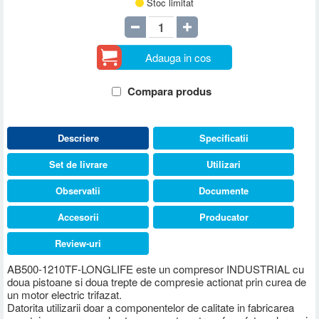
Stoc limitat
Adauga in cos
Compara produs
Descriere
Specificatii
Set de livrare
Utilizari
Observatii
Documente
Accesorii
Producator
Review-uri
AB500-1210TF-LONGLIFE este un compresor INDUSTRIAL cu
doua pistoane si doua trepte de compresie actionat prin curea de
un motor electric trifazat.
Datorita utilizarii doar a componentelor de calitate in fabricarea