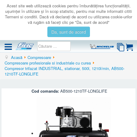
Acest site web utilizează cookies pentru îmbunătăţirea funcţionalităţii,
uşurinţei în utilizare şi în scop statistic, pentru mai multe informatii cititi
Termeni si conditii. Dacă vă declaraţi de acord cu utilizarea cookie-urilor
vă rugăm să faceţi clic pe "Da, sunt de acord"
Da, sunt de acord
Acasă
Compresoare
COMPRESOARE
Compresoare profesionale si industriale cu curea
Compresor trifazat INDUSTRIAL, stationar, 500l, 1210l/min, AB500-
ACCESORII
1210TF-LONGLIFE
PRODUSE NOI
LICHIDARE
Cod comanda:
AB500-1210TF-LONGLIFE
SERVICE
CATALOAGE
CONTACT
AUTENTIFICARE