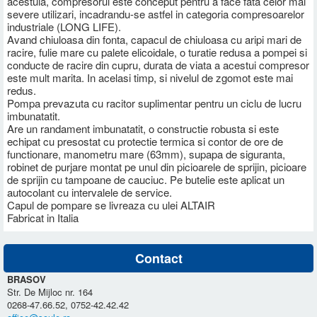
acestuia, compresorul este conceput pentru a face fata celor mai
severe utilizari, incadrandu-se astfel in categoria compresoarelor
industriale (LONG LIFE).
Avand chiuloasa din fonta, capacul de chiuloasa cu aripi mari de
racire, fulie mare cu palete elicoidale, o turatie redusa a pompei si
conducte de racire din cupru, durata de viata a acestui compresor
este mult marita. In acelasi timp, si nivelul de zgomot este mai
redus.
Pompa prevazuta cu racitor suplimentar pentru un ciclu de lucru
imbunatatit.
Are un randament imbunatatit, o constructie robusta si este
echipat cu presostat cu protectie termica si contor de ore de
functionare, manometru mare (63mm), supapa de siguranta,
robinet de purjare montat pe unul din picioarele de sprijin, picioare
de sprijin cu tampoane de cauciuc. Pe butelie este aplicat un
autocolant cu intervalele de service.
Capul de pompare se livreaza cu ulei ALTAIR
Fabricat in Italia
Contact
BRASOV
Str. De Mijloc nr. 164
0268-47.66.52, 0752-42.42.42